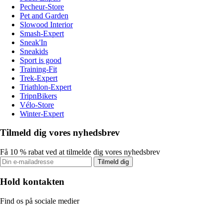
Pecheur-Store
Pet and Garden
Slowood Interior
Smash-Expert
Sneak'In
Sneakids
Sport is good
Training-Fit
Trek-Expert
Triathlon-Expert
TripnBikers
Vélo-Store
Winter-Expert
Tilmeld dig vores nyhedsbrev
Få 10 % rabat ved at tilmelde dig vores nyhedsbrev
Tilmeld dig
Hold kontakten
Find os på sociale medier