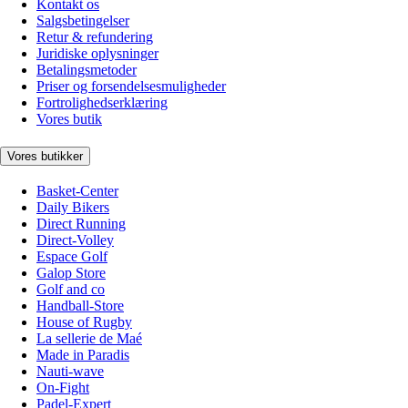
Kontakt os
Salgsbetingelser
Retur & refundering
Juridiske oplysninger
Betalingsmetoder
Priser og forsendelsesmuligheder
Fortrolighedserklæring
Vores butik
Vores butikker
Basket-Center
Daily Bikers
Direct Running
Direct-Volley
Espace Golf
Galop Store
Golf and co
Handball-Store
House of Rugby
La sellerie de Maé
Made in Paradis
Nauti-wave
On-Fight
Padel-Expert