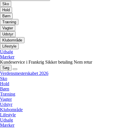
Sko
Hold
Børn
Træning
Vagter
Udstyr
Klubområde
Lifestyle
Udsalg
Mærker
Kundeservice i Frankrig
Sikker betaling
Nem retur
Søg
Verdensmesterskabet 2026
Sko
Hold
Børn
Træning
Vagter
Udstyr
Klubområde
Lifestyle
Udsalg
Mærker