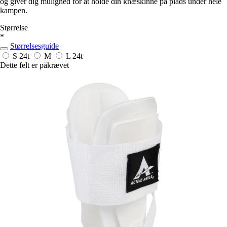
og giver dig mulighed for at holde din knæskinne på plads under hele
kampen.
Størrelse
*
Størrelsesguide
S
24t
M
L
24t
Dette felt er påkrævet