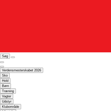
Søg
Verdensmesterskabet 2026
Sko
Hold
Børn
Træning
Vagter
Udstyr
Klubområde