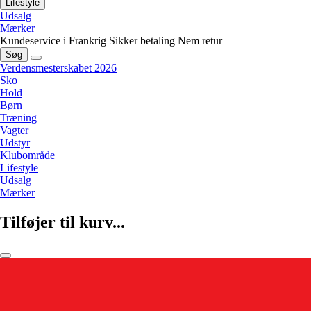
Lifestyle
Udsalg
Mærker
Kundeservice i Frankrig
Sikker betaling
Nem retur
Søg
Verdensmesterskabet 2026
Sko
Hold
Børn
Træning
Vagter
Udstyr
Klubområde
Lifestyle
Udsalg
Mærker
Tilføjer til kurv...