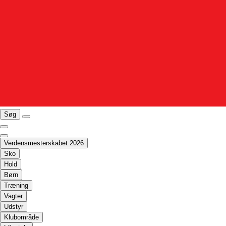
Søg
Verdensmesterskabet 2026
Sko
Hold
Børn
Træning
Vagter
Udstyr
Klubområde