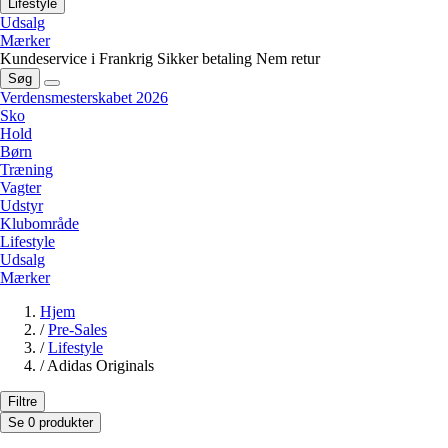
Lifestyle
Udsalg
Mærker
Kundeservice i Frankrig
Sikker betaling
Nem retur
Søg
Verdensmesterskabet 2026
Sko
Hold
Børn
Træning
Vagter
Udstyr
Klubområde
Lifestyle
Udsalg
Mærker
Hjem
/
Pre-Sales
/
Lifestyle
/
Adidas Originals
Filtre
Se 0 produkter