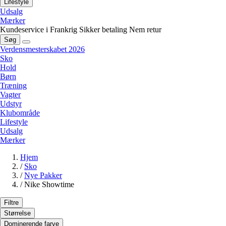
Lifestyle
Udsalg
Mærker
Kundeservice i Frankrig
Sikker betaling
Nem retur
Søg
Verdensmesterskabet 2026
Sko
Hold
Børn
Træning
Vagter
Udstyr
Klubområde
Lifestyle
Udsalg
Mærker
Hjem
/
Sko
/
Nye Pakker
/
Nike Showtime
Filtre
Størrelse
Dominerende farve