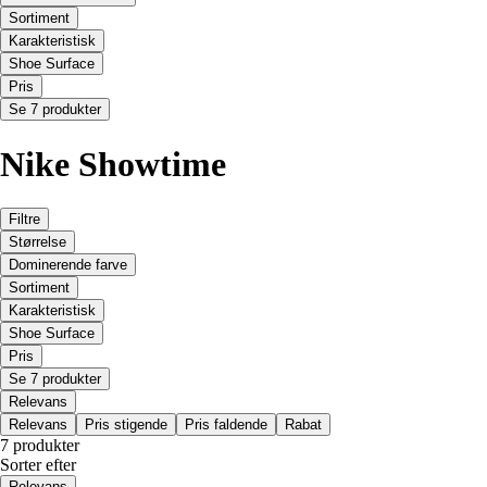
Sortiment
Karakteristisk
Shoe Surface
Pris
Se 7 produkter
Nike Showtime
Filtre
Størrelse
Dominerende farve
Sortiment
Karakteristisk
Shoe Surface
Pris
Se 7 produkter
Relevans
Relevans
Pris stigende
Pris faldende
Rabat
7 produkter
Sorter efter
Relevans