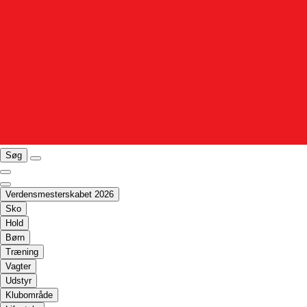
Søg
Verdensmesterskabet 2026
Sko
Hold
Børn
Træning
Vagter
Udstyr
Klubområde