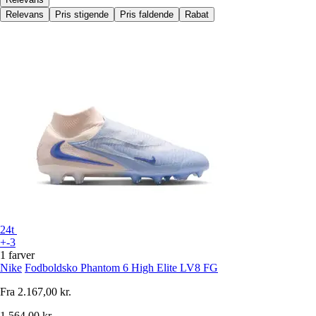
Relevans
Pris stigende
Pris faldende
Rabat
24t
+-3
1 farver
Nike
Fodboldsko Phantom 6 High Elite LV8 FG
Fra
2.167,00 kr.
1.564,00 kr.