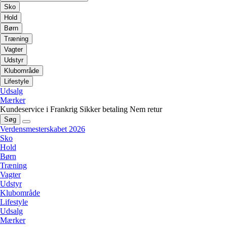
Sko
Hold
Børn
Træning
Vagter
Udstyr
Klubområde
Lifestyle
Udsalg
Mærker
Kundeservice i Frankrig
Sikker betaling
Nem retur
Søg
Verdensmesterskabet 2026
Sko
Hold
Børn
Træning
Vagter
Udstyr
Klubområde
Lifestyle
Udsalg
Mærker