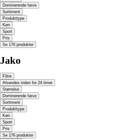
Dominerende farve
Sortiment
Produkttype
Køn
Sport
Pris
Se 176 produkter
Jako
Filtre
Afsendes inden for 24 timer
Størrelse
Dominerende farve
Sortiment
Produkttype
Køn
Sport
Pris
Se 176 produkter