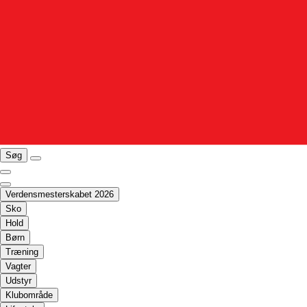
Søg
Verdensmesterskabet 2026
Sko
Hold
Børn
Træning
Vagter
Udstyr
Klubområde