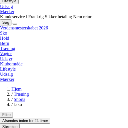
Lifestyle
Udsalg
Mærker
Kundeservice i Frankrig
Sikker betaling
Nem retur
Søg
Verdensmesterskabet 2026
Sko
Hold
Børn
Træning
Vagter
Udstyr
Klubområde
Lifestyle
Udsalg
Mærker
Hjem
/
Træning
/
Shorts
/
Jako
Filtre
Afsendes inden for 24 timer
Størrelse