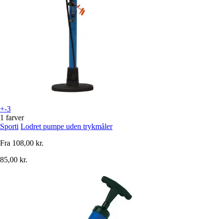
+-3
1 farver
Sporti
Lodret pumpe uden trykmåler
Fra
108,00 kr.
85,00 kr.