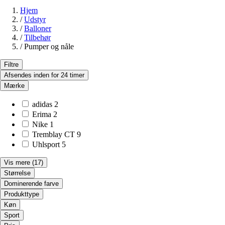
Hjem
/
Udstyr
/
Balloner
/
Tilbehør
/
Pumper og nåle
Filtre
Afsendes inden for 24 timer
Mærke
adidas
2
Erima
2
Nike
1
Tremblay CT
9
Uhlsport
5
Vis mere
(17)
Størrelse
Dominerende farve
Produkttype
Køn
Sport