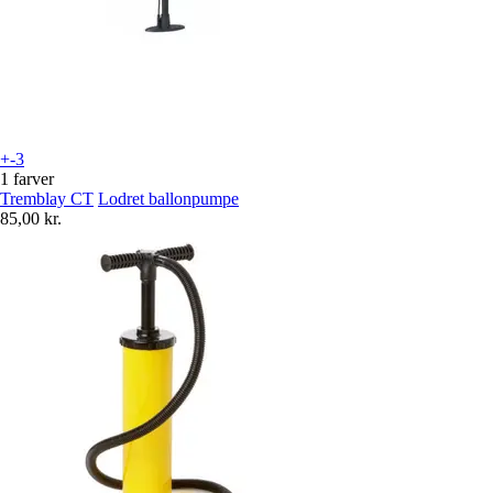
+-3
1 farver
Tremblay CT
Lodret ballonpumpe
85,00 kr.