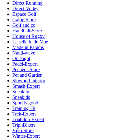
Direct Running
Direct-Volley
Espace Golf
Galop Store
Golf and co
Handball-Store
House of Rugby
La sellerie de Maé
Made in Paradis
Nauti-wave
On-Fight
Padel-Expert
Pecheur-Store
Pet and Garden
Slowood Interior
Smash-Expert
Sneak'In
Sneakids
Sport is good
Training-Fit
Trek-Expert
Triathlon-Expert
TripnBikers
Vélo-Store
Winter-Expert