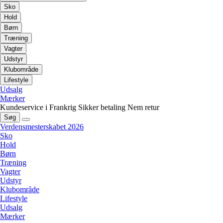
Sko
Hold
Børn
Træning
Vagter
Udstyr
Klubområde
Lifestyle
Udsalg
Mærker
Kundeservice i Frankrig
Sikker betaling
Nem retur
Søg
Verdensmesterskabet 2026
Sko
Hold
Børn
Træning
Vagter
Udstyr
Klubområde
Lifestyle
Udsalg
Mærker