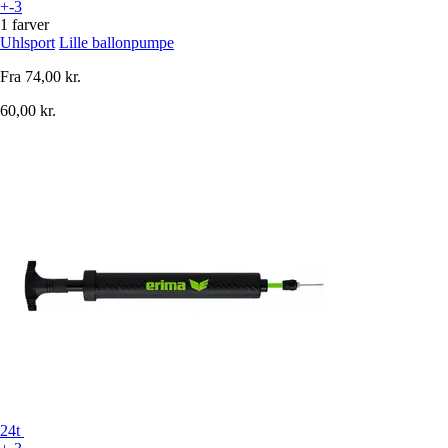
+-3
1 farver
Uhlsport
Lille ballonpumpe
Fra
74,00 kr.
60,00 kr.
24t