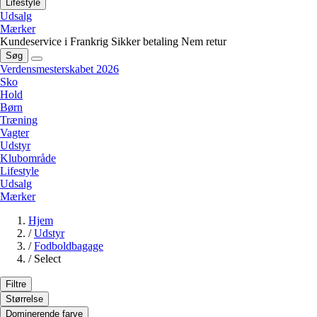
Lifestyle
Udsalg
Mærker
Kundeservice i Frankrig
Sikker betaling
Nem retur
Søg
Verdensmesterskabet 2026
Sko
Hold
Børn
Træning
Vagter
Udstyr
Klubområde
Lifestyle
Udsalg
Mærker
Hjem
/
Udstyr
/
Fodboldbagage
/
Select
Filtre
Størrelse
Dominerende farve