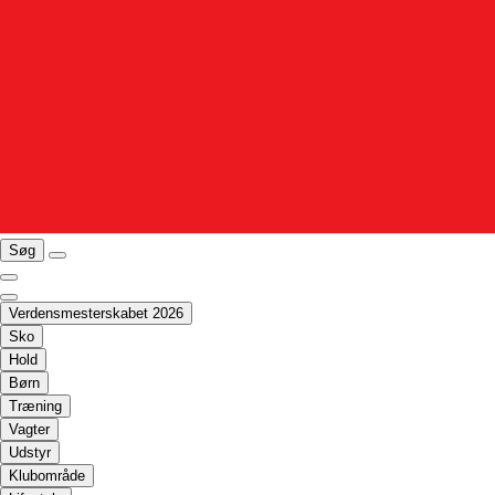
Søg
Verdensmesterskabet 2026
Sko
Hold
Børn
Træning
Vagter
Udstyr
Klubområde