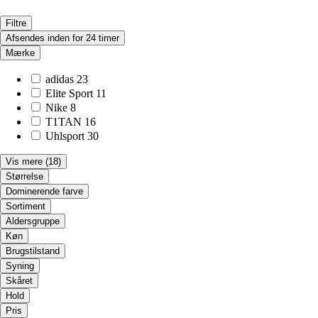
Filtre
Afsendes inden for 24 timer
Mærke
adidas
23
Elite Sport
11
Nike
8
T1TAN
16
Uhlsport
30
Vis mere
(18)
Størrelse
Dominerende farve
Sortiment
Aldersgruppe
Køn
Brugstilstand
Syning
Skåret
Hold
Pris