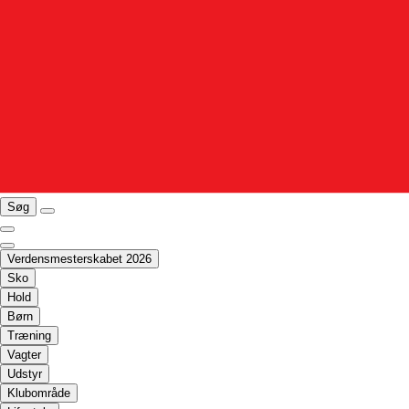
Søg
Verdensmesterskabet 2026
Sko
Hold
Børn
Træning
Vagter
Udstyr
Klubområde