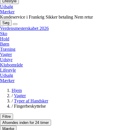
Lifestyle
Udsalg
Mærker
Kundeservice i Frankrig
Sikker betaling
Nem retur
Søg
Verdensmesterskabet 2026
Sko
Hold
Børn
Træning
Vagter
Udstyr
Klubområde
Lifestyle
Udsalg
Mærker
Hjem
/
Vagter
/
Typer af Handsker
/
Fingerbeskyttelse
Filtre
Afsendes inden for 24 timer
Mærke