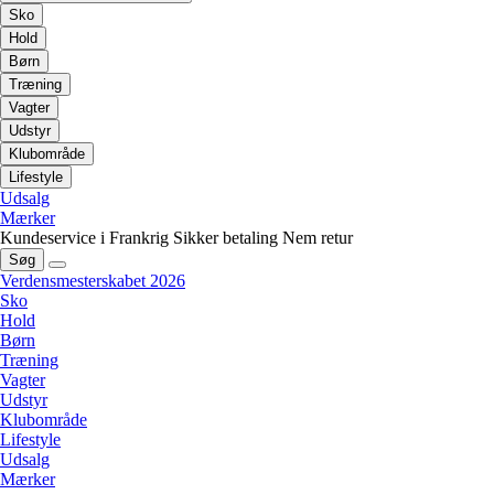
Sko
Hold
Børn
Træning
Vagter
Udstyr
Klubområde
Lifestyle
Udsalg
Mærker
Kundeservice i Frankrig
Sikker betaling
Nem retur
Søg
Verdensmesterskabet 2026
Sko
Hold
Børn
Træning
Vagter
Udstyr
Klubområde
Lifestyle
Udsalg
Mærker