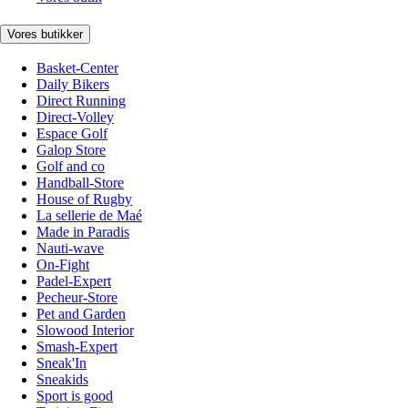
Vores butikker
Basket-Center
Daily Bikers
Direct Running
Direct-Volley
Espace Golf
Galop Store
Golf and co
Handball-Store
House of Rugby
La sellerie de Maé
Made in Paradis
Nauti-wave
On-Fight
Padel-Expert
Pecheur-Store
Pet and Garden
Slowood Interior
Smash-Expert
Sneak'In
Sneakids
Sport is good