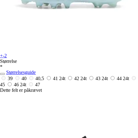
+-2
Størrelse
*
Størrelsesguide
39
40
40,5
41
24t
42
24t
43
24t
44
24t
45
46
24t
47
Dette felt er påkrævet