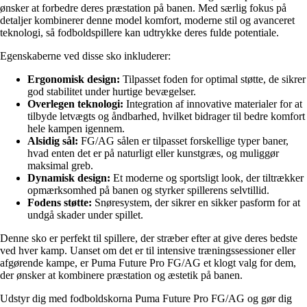
ønsker at forbedre deres præstation på banen. Med særlig fokus på
detaljer kombinerer denne model komfort, moderne stil og avanceret
teknologi, så fodboldspillere kan udtrykke deres fulde potentiale.
Egenskaberne ved disse sko inkluderer:
Ergonomisk design:
Tilpasset foden for optimal støtte, de sikrer
god stabilitet under hurtige bevægelser.
Overlegen teknologi:
Integration af innovative materialer for at
tilbyde letvægts og åndbarhed, hvilket bidrager til bedre komfort
hele kampen igennem.
Alsidig sål:
FG/AG sålen er tilpasset forskellige typer baner,
hvad enten det er på naturligt eller kunstgræs, og muliggør
maksimal greb.
Dynamisk design:
Et moderne og sportsligt look, der tiltrækker
opmærksomhed på banen og styrker spillerens selvtillid.
Fodens støtte:
Snøresystem, der sikrer en sikker pasform for at
undgå skader under spillet.
Denne sko er perfekt til spillere, der stræber efter at give deres bedste
ved hver kamp. Uanset om det er til intensive træningssessioner eller
afgørende kampe, er Puma Future Pro FG/AG et klogt valg for dem,
der ønsker at kombinere præstation og æstetik på banen.
Udstyr dig med fodboldskorna Puma Future Pro FG/AG og gør dig