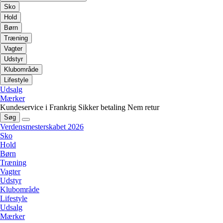
Sko
Hold
Børn
Træning
Vagter
Udstyr
Klubområde
Lifestyle
Udsalg
Mærker
Kundeservice i Frankrig
Sikker betaling
Nem retur
Søg
Verdensmesterskabet 2026
Sko
Hold
Børn
Træning
Vagter
Udstyr
Klubområde
Lifestyle
Udsalg
Mærker