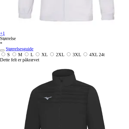
+1
Størrelse
*
Størrelsesguide
S
M
L
XL
2XL
3XL
4XL
24t
Dette felt er påkrævet