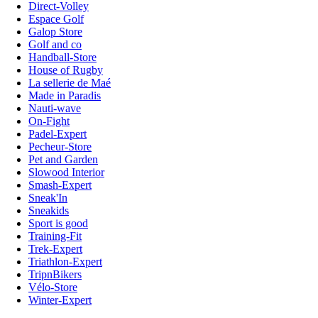
Direct-Volley
Espace Golf
Galop Store
Golf and co
Handball-Store
House of Rugby
La sellerie de Maé
Made in Paradis
Nauti-wave
On-Fight
Padel-Expert
Pecheur-Store
Pet and Garden
Slowood Interior
Smash-Expert
Sneak'In
Sneakids
Sport is good
Training-Fit
Trek-Expert
Triathlon-Expert
TripnBikers
Vélo-Store
Winter-Expert