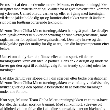
Fremstillet af den anerkendte mærke Mizuno, er denne træningsjakke
designet med materialer af høj kvalitet for at give uovertruffen komfort
og ydeevne. Uanset om du varmer op eller er i gang med træningen,
vil denne jakke holde dig tør og komfortabel takket være sit åndbare
stof og sin fugttransporterende teknologi.
Mizuno Team Chiba Micro træningsjakken har også praktiske detaljer
som lynlåslommer til sikker opbevaring af dine værdigenstande, samt
raglanærmer for optimal bevægelsesfrihed. Den høje krave og den
fuld-lynlåse gør det muligt for dig at regulere din kropstemperatur efter
behov.
Uanset om du dyrker løb, fitness eller anden sport, vil denne
træningsjakke være din ideelle partner. Dens enkle design og moderne
farver gør den også til et alsidigt valg for en trendy sportstøj uden for
træningen.
Lad ikke dårligt vejr stoppe dig i din stræben efter bedre præstationer.
Mizuno Team Chiba Micro træningsjakken er vand- og vindafvisende,
hvilket giver dig den optimale beskyttelse til at fortsætte træningen
under alle forhold.
Kort sagt, Mizuno Team Chiba Micro træningsjakken er et must-have
for alle, der elsker sport og træning. Med sin komfort, ydeevne og
alsidighed vil den følge dig i alle dine sportsaktiviteter og hjælpe dig