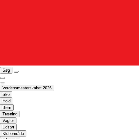
Søg
Verdensmesterskabet 2026
Sko
Hold
Børn
Træning
Vagter
Udstyr
Klubområde