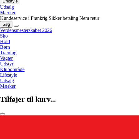
Lifestyle
Udsalg
Mærker
Kundeservice i Frankrig
Sikker betaling
Nem retur
Søg
Verdensmesterskabet 2026
Sko
Hold
Børn
Træning
Vagter
Udstyr
Klubområde
Lifestyle
Udsalg
Mærker
Tilføjer til kurv...