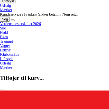
Lifestyle
Udsalg
Mærker
Kundeservice i Frankrig
Sikker betaling
Nem retur
Søg
Verdensmesterskabet 2026
Sko
Hold
Børn
Træning
Vagter
Udstyr
Klubområde
Lifestyle
Udsalg
Mærker
Tilføjer til kurv...