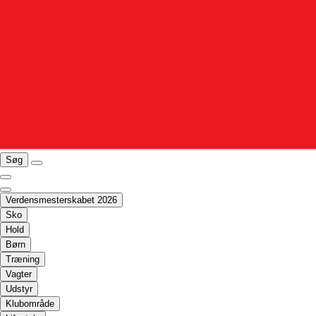
Søg
Verdensmesterskabet 2026
Sko
Hold
Børn
Træning
Vagter
Udstyr
Klubområde