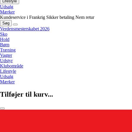
Lifestyle
Udsalg
Mærker
Kundeservice i Frankrig
Sikker betaling
Nem retur
Søg
Verdensmesterskabet 2026
Sko
Hold
Børn
Træning
Vagter
Udstyr
Klubområde
Lifestyle
Udsalg
Mærker
Tilføjer til kurv...