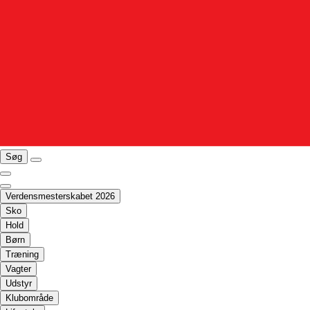
Søg
Verdensmesterskabet 2026
Sko
Hold
Børn
Træning
Vagter
Udstyr
Klubområde