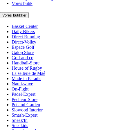
Vores butik
Vores butikker
Basket-Center
Daily Bikers
Direct Running
Direct-Volley
Espace Golf
Galop Store
Golf and co
Handball-Store
House of Rugby
La sellerie de Maé
Made in Paradis
Nauti-wave
On-Fight
Padel-Expert
Pecheur-Store
Pet and Garden
Slowood Interior
Smash-Expert
Sneak'In
Sneakids