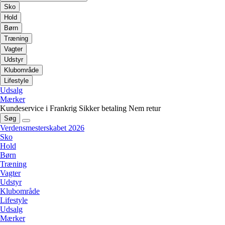
Sko
Hold
Børn
Træning
Vagter
Udstyr
Klubområde
Lifestyle
Udsalg
Mærker
Kundeservice i Frankrig
Sikker betaling
Nem retur
Søg
Verdensmesterskabet 2026
Sko
Hold
Børn
Træning
Vagter
Udstyr
Klubområde
Lifestyle
Udsalg
Mærker