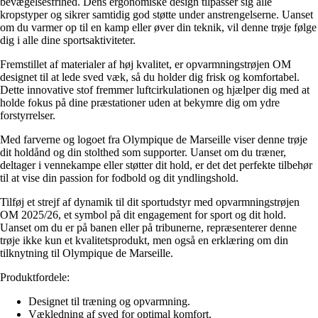
bevægelsesfrihed. Dens ergonomiske design tilpasser sig alle
kropstyper og sikrer samtidig god støtte under anstrengelserne. Uanset
om du varmer op til en kamp eller øver din teknik, vil denne trøje følge
dig i alle dine sportsaktiviteter.
Fremstillet af materialer af høj kvalitet, er opvarmningstrøjen OM
designet til at lede sved væk, så du holder dig frisk og komfortabel.
Dette innovative stof fremmer luftcirkulationen og hjælper dig med at
holde fokus på dine præstationer uden at bekymre dig om ydre
forstyrrelser.
Med farverne og logoet fra Olympique de Marseille viser denne trøje
dit holdånd og din stolthed som supporter. Uanset om du træner,
deltager i vennekampe eller støtter dit hold, er det det perfekte tilbehør
til at vise din passion for fodbold og dit yndlingshold.
Tilføj et strejf af dynamik til dit sportudstyr med opvarmningstrøjen
OM 2025/26, et symbol på dit engagement for sport og dit hold.
Uanset om du er på banen eller på tribunerne, repræsenterer denne
trøje ikke kun et kvalitetsprodukt, men også en erklæring om din
tilknytning til Olympique de Marseille.
Produktfordele:
Designet til træning og opvarmning.
Vækledning af sved for optimal komfort.