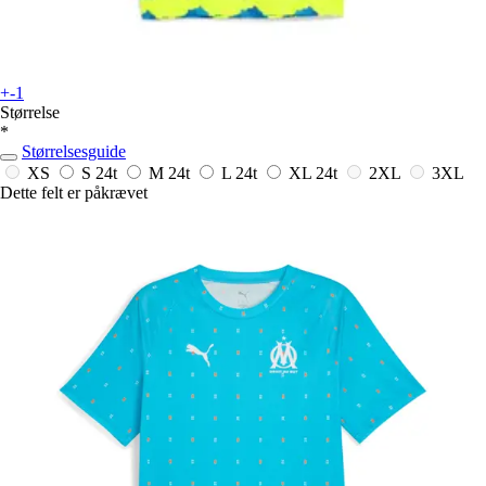
+-1
Størrelse
*
Størrelsesguide
XS
S
24t
M
24t
L
24t
XL
24t
2XL
3XL
Dette felt er påkrævet