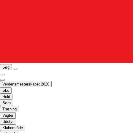
Søg
Verdensmesterskabet 2026
Sko
Hold
Børn
Træning
Vagter
Udstyr
Klubområde