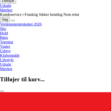
Lifestyle
Udsalg
Mærker
Kundeservice i Frankrig
Sikker betaling
Nem retur
Søg
Verdensmesterskabet 2026
Sko
Hold
Børn
Træning
Vagter
Udstyr
Klubområde
Lifestyle
Udsalg
Mærker
Tilføjer til kurv...