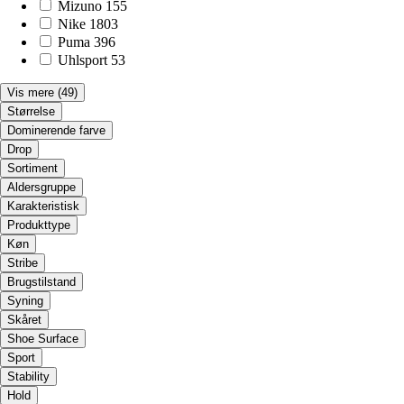
Mizuno
155
Nike
1803
Puma
396
Uhlsport
53
Vis mere
(49)
Størrelse
Dominerende farve
Drop
Sortiment
Aldersgruppe
Karakteristisk
Produkttype
Køn
Stribe
Brugstilstand
Syning
Skåret
Shoe Surface
Sport
Stability
Hold