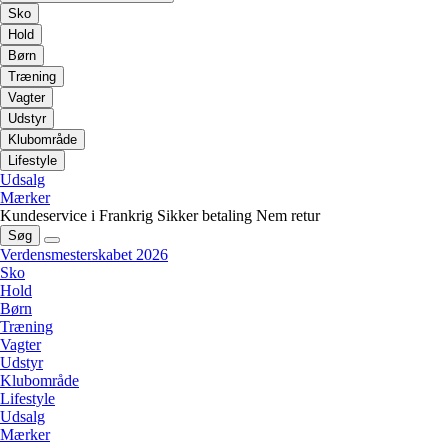
Sko
Hold
Børn
Træning
Vagter
Udstyr
Klubområde
Lifestyle
Udsalg
Mærker
Kundeservice i Frankrig
Sikker betaling
Nem retur
Søg
Verdensmesterskabet 2026
Sko
Hold
Børn
Træning
Vagter
Udstyr
Klubområde
Lifestyle
Udsalg
Mærker