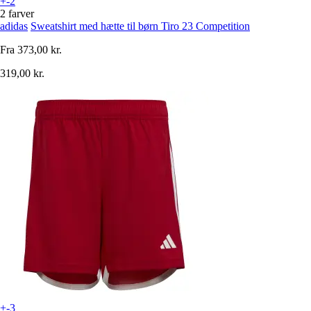
+-2
2 farver
adidas
Sweatshirt med hætte til børn Tiro 23 Competition
Fra
373,00 kr.
319,00 kr.
+-3