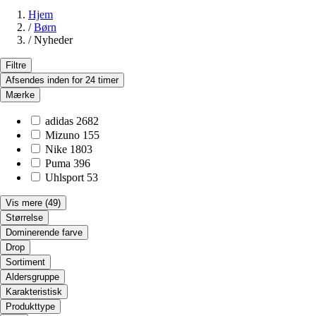
Hjem
/
Børn
/
Nyheder
Filtre
Afsendes inden for 24 timer
Mærke
adidas
2682
Mizuno
155
Nike
1803
Puma
396
Uhlsport
53
Vis mere
(49)
Størrelse
Dominerende farve
Drop
Sortiment
Aldersgruppe
Karakteristisk
Produkttype