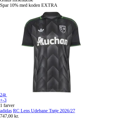
Spar 10%
med koden
EXTRA
24t
+-3
1 farver
adidas
RC Lens Udebane Trøje 2026/27
747,00 kr.