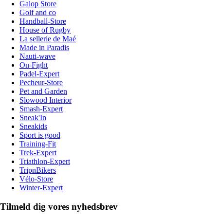
Galop Store
Golf and co
Handball-Store
House of Rugby
La sellerie de Maé
Made in Paradis
Nauti-wave
On-Fight
Padel-Expert
Pecheur-Store
Pet and Garden
Slowood Interior
Smash-Expert
Sneak'In
Sneakids
Sport is good
Training-Fit
Trek-Expert
Triathlon-Expert
TripnBikers
Vélo-Store
Winter-Expert
Tilmeld dig vores nyhedsbrev