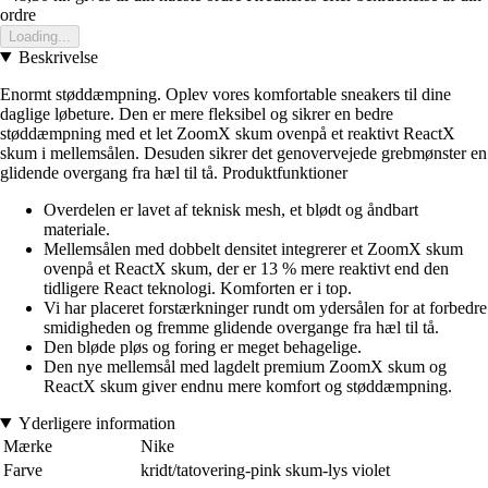
ordre
Loading...
Beskrivelse
Enormt støddæmpning. Oplev vores komfortable sneakers til dine
daglige løbeture. Den er mere fleksibel og sikrer en bedre
støddæmpning med et let ZoomX skum ovenpå et reaktivt ReactX
skum i mellemsålen. Desuden sikrer det genovervejede grebmønster en
glidende overgang fra hæl til tå. Produktfunktioner
Overdelen er lavet af teknisk mesh, et blødt og åndbart
materiale.
Mellemsålen med dobbelt densitet integrerer et ZoomX skum
ovenpå et ReactX skum, der er 13 % mere reaktivt end den
tidligere React teknologi. Komforten er i top.
Vi har placeret forstærkninger rundt om ydersålen for at forbedre
smidigheden og fremme glidende overgange fra hæl til tå.
Den bløde pløs og foring er meget behagelige.
Den nye mellemsål med lagdelt premium ZoomX skum og
ReactX skum giver endnu mere komfort og støddæmpning.
Yderligere information
Mærke
Nike
Farve
kridt/tatovering-pink skum-lys violet