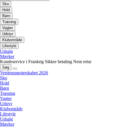
Sko
Hold
Børn
Træning
Vagter
Udstyr
Klubområde
Lifestyle
Udsalg
Mærker
Kundeservice i Frankrig
Sikker betaling
Nem retur
Søg
Verdensmesterskabet 2026
Sko
Hold
Børn
Træning
Vagter
Udstyr
Klubområde
Lifestyle
Udsalg
Mærker