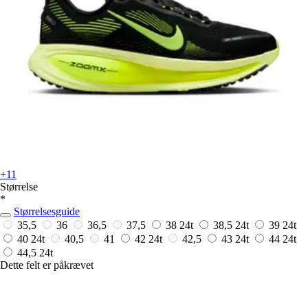
+11
Størrelse
*
Størrelsesguide
35,5
36
36,5
37,5
38
24t
38,5
24t
39
24t
40
24t
40,5
41
42
24t
42,5
43
24t
44
24t
44,5
24t
Dette felt er påkrævet