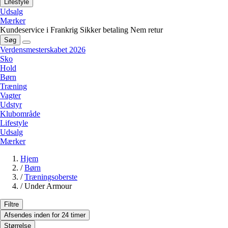
Lifestyle
Udsalg
Mærker
Kundeservice i Frankrig
Sikker betaling
Nem retur
Søg
Verdensmesterskabet 2026
Sko
Hold
Børn
Træning
Vagter
Udstyr
Klubområde
Lifestyle
Udsalg
Mærker
Hjem
/
Børn
/
Træningsoberste
/
Under Armour
Filtre
Afsendes inden for 24 timer
Størrelse