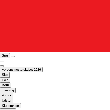
Søg
Verdensmesterskabet 2026
Sko
Hold
Børn
Træning
Vagter
Udstyr
Klubområde