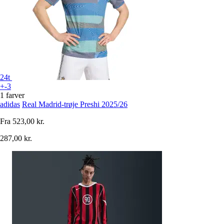
24t
+-3
1 farver
adidas
Real Madrid-trøje Preshi 2025/26
Fra
523,00 kr.
287,00 kr.