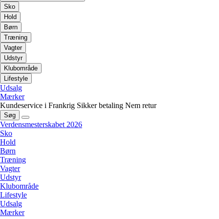
Sko
Hold
Børn
Træning
Vagter
Udstyr
Klubområde
Lifestyle
Udsalg
Mærker
Kundeservice i Frankrig
Sikker betaling
Nem retur
Søg
Verdensmesterskabet 2026
Sko
Hold
Børn
Træning
Vagter
Udstyr
Klubområde
Lifestyle
Udsalg
Mærker