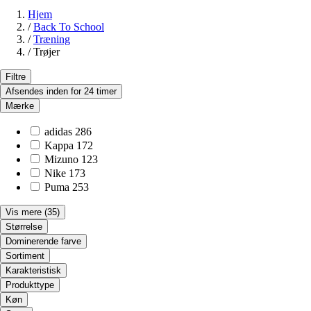
Hjem
/
Back To School
/
Træning
/
Trøjer
Filtre
Afsendes inden for 24 timer
Mærke
adidas
286
Kappa
172
Mizuno
123
Nike
173
Puma
253
Vis mere
(35)
Størrelse
Dominerende farve
Sortiment
Karakteristisk
Produkttype
Køn