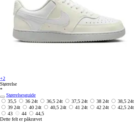
+2
Størrelse
*
Størrelsesguide
35,5
36
24t
36,5
24t
37,5
24t
38
24t
38,5
24t
39
24t
40
24t
40,5
24t
41
24t
42
24t
42,5
24t
43
44
44,5
Dette felt er påkrævet