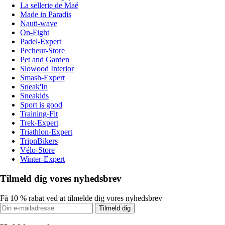
La sellerie de Maé
Made in Paradis
Nauti-wave
On-Fight
Padel-Expert
Pecheur-Store
Pet and Garden
Slowood Interior
Smash-Expert
Sneak'In
Sneakids
Sport is good
Training-Fit
Trek-Expert
Triathlon-Expert
TripnBikers
Vélo-Store
Winter-Expert
Tilmeld dig vores nyhedsbrev
Få 10 % rabat ved at tilmelde dig vores nyhedsbrev
Tilmeld dig