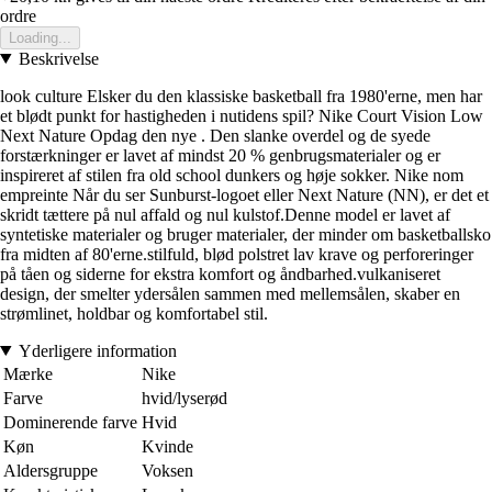
ordre
Loading...
Beskrivelse
look culture Elsker du den klassiske basketball fra 1980'erne, men har
et blødt punkt for hastigheden i nutidens spil? Nike Court Vision Low
Next Nature Opdag den nye . Den slanke overdel og de syede
forstærkninger er lavet af mindst 20 % genbrugsmaterialer og er
inspireret af stilen fra old school dunkers og høje sokker. Nike nom
empreinte Når du ser Sunburst-logoet eller Next Nature (NN), er det et
skridt tættere på nul affald og nul kulstof.Denne model er lavet af
syntetiske materialer og bruger materialer, der minder om basketballsko
fra midten af 80'erne.stilfuld, blød polstret lav krave og perforeringer
på tåen og siderne for ekstra komfort og åndbarhed.vulkaniseret
design, der smelter ydersålen sammen med mellemsålen, skaber en
strømlinet, holdbar og komfortabel stil.
Yderligere information
Mærke
Nike
Farve
hvid/lyserød
Dominerende farve
Hvid
Køn
Kvinde
Aldersgruppe
Voksen