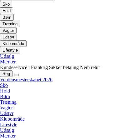
Sko
Hold
Børn
Træning
Vagter
Udstyr
Klubområde
Lifestyle
Udsalg
Mærker
Kundeservice i Frankrig
Sikker betaling
Nem retur
Søg
Verdensmesterskabet 2026
Sko
Hold
Børn
Træning
Vagter
Udstyr
Klubområde
Lifestyle
Udsalg
Mærker