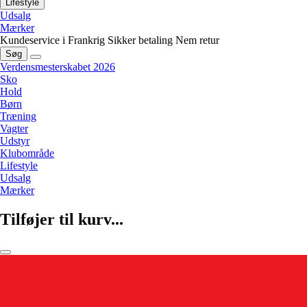
Lifestyle
Udsalg
Mærker
Kundeservice i Frankrig
Sikker betaling
Nem retur
Søg
Verdensmesterskabet 2026
Sko
Hold
Børn
Træning
Vagter
Udstyr
Klubområde
Lifestyle
Udsalg
Mærker
Tilføjer til kurv...