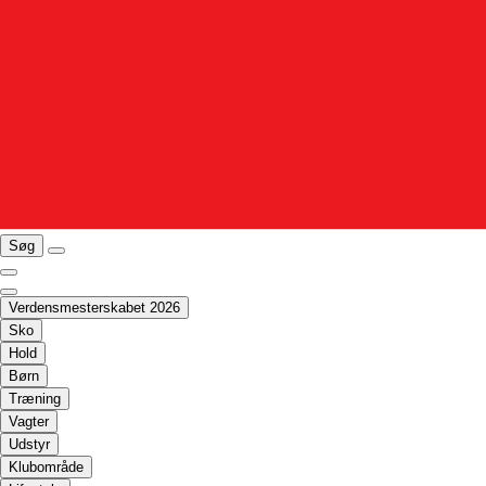
Søg
Verdensmesterskabet 2026
Sko
Hold
Børn
Træning
Vagter
Udstyr
Klubområde