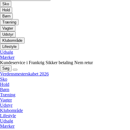
Sko
Hold
Børn
Træning
Vagter
Udstyr
Klubområde
Lifestyle
Udsalg
Mærker
Kundeservice i Frankrig
Sikker betaling
Nem retur
Søg
Verdensmesterskabet 2026
Sko
Hold
Børn
Træning
Vagter
Udstyr
Klubområde
Lifestyle
Udsalg
Mærker