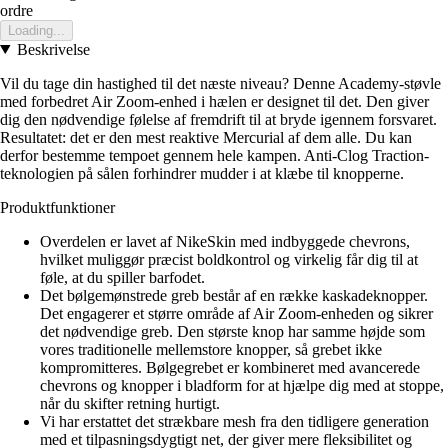
ordre
Loading...
Beskrivelse
Vil du tage din hastighed til det næste niveau? Denne Academy-støvle
med forbedret Air Zoom-enhed i hælen er designet til det. Den giver
dig den nødvendige følelse af fremdrift til at bryde igennem forsvaret.
Resultatet: det er den mest reaktive Mercurial af dem alle. Du kan
derfor bestemme tempoet gennem hele kampen. Anti-Clog Traction-
teknologien på sålen forhindrer mudder i at klæbe til knopperne.
Produktfunktioner
Overdelen er lavet af NikeSkin med indbyggede chevrons,
hvilket muliggør præcist boldkontrol og virkelig får dig til at
føle, at du spiller barfodet.
Det bølgemønstrede greb består af en række kaskadeknopper.
Det engagerer et større område af Air Zoom-enheden og sikrer
det nødvendige greb. Den største knop har samme højde som
vores traditionelle mellemstore knopper, så grebet ikke
kompromitteres. Bølgegrebet er kombineret med avancerede
chevrons og knopper i bladform for at hjælpe dig med at stoppe,
når du skifter retning hurtigt.
Vi har erstattet det strækbare mesh fra den tidligere generation
med et tilpasningsdygtigt net, der giver mere fleksibilitet og