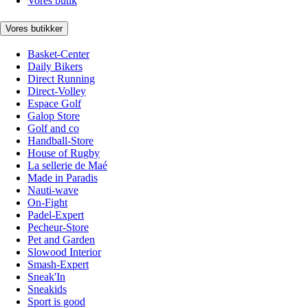
Vores butik
Vores butikker
Basket-Center
Daily Bikers
Direct Running
Direct-Volley
Espace Golf
Galop Store
Golf and co
Handball-Store
House of Rugby
La sellerie de Maé
Made in Paradis
Nauti-wave
On-Fight
Padel-Expert
Pecheur-Store
Pet and Garden
Slowood Interior
Smash-Expert
Sneak'In
Sneakids
Sport is good