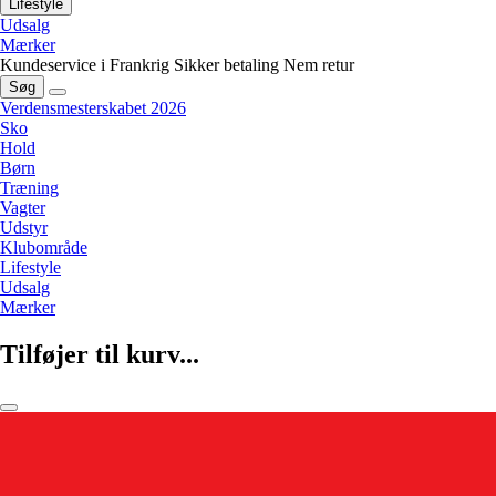
Lifestyle
Udsalg
Mærker
Kundeservice i Frankrig
Sikker betaling
Nem retur
Søg
Verdensmesterskabet 2026
Sko
Hold
Børn
Træning
Vagter
Udstyr
Klubområde
Lifestyle
Udsalg
Mærker
Tilføjer til kurv...