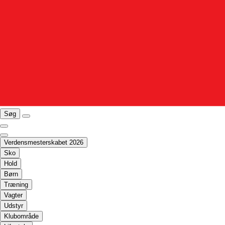
Søg
Verdensmesterskabet 2026
Sko
Hold
Børn
Træning
Vagter
Udstyr
Klubområde