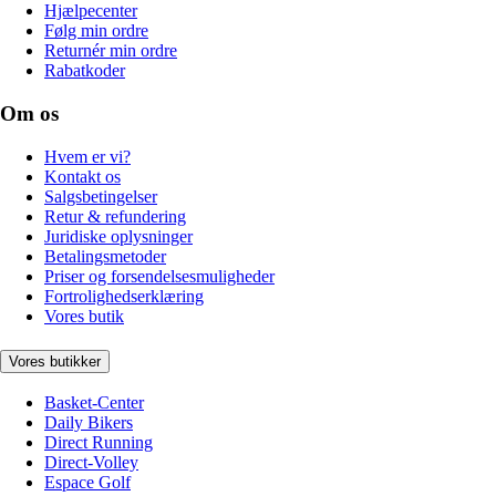
Hjælpecenter
Følg min ordre
Returnér min ordre
Rabatkoder
Om os
Hvem er vi?
Kontakt os
Salgsbetingelser
Retur & refundering
Juridiske oplysninger
Betalingsmetoder
Priser og forsendelsesmuligheder
Fortrolighedserklæring
Vores butik
Vores butikker
Basket-Center
Daily Bikers
Direct Running
Direct-Volley
Espace Golf