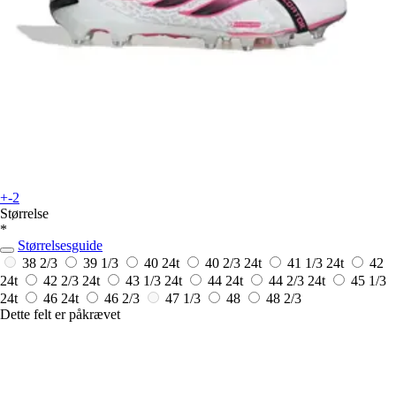
+-2
Størrelse
*
Størrelsesguide
38 2/3
39 1/3
40
24t
40 2/3
24t
41 1/3
24t
42
24t
42 2/3
24t
43 1/3
24t
44
24t
44 2/3
24t
45 1/3
24t
46
24t
46 2/3
47 1/3
48
48 2/3
Dette felt er påkrævet