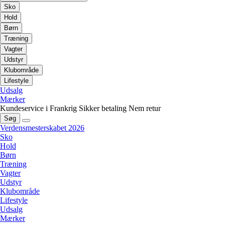
Sko
Hold
Børn
Træning
Vagter
Udstyr
Klubområde
Lifestyle
Udsalg
Mærker
Kundeservice i Frankrig
Sikker betaling
Nem retur
Søg
Verdensmesterskabet 2026
Sko
Hold
Børn
Træning
Vagter
Udstyr
Klubområde
Lifestyle
Udsalg
Mærker