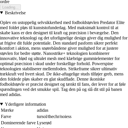
ordre
Loading...
Beskrivelse
Oplev en ustoppelig selvsikkerhed med fodboldstøvlen Predator Elite
med foldet pløs til kunststofunderlag. Med maksimalt kontrol til at
skabe kaos er den designet til kraft og præcision i bevægelse. Den
innovative teknologi og det uforlignelige design giver dig mulighed for
at frigive dit fulde potentiale. Den standard pasform sikrer perfekt
komfort i aktion, mens snørebåndene giver mulighed for at justere
støvlen for bedre støtte. Nanostrike+ teknologien kombinerer
innovativ, blød og ultralet mesh med klæbrige gummielementer for
optimal præcision i skud under forskellige forhold. Powerspine
teknologien stabiliserer mellemfoden. Strikeframe sikrer ultimativ
trækkraft ved hvert skud. De ikke-aftagelige studs tilføjer greb, mens
den foldede pløs skaber en glat skudflade. Denne ikoniske
fodboldstøvle er præcist designet og tænkt til fans, der lever for at føle
spændingen ved det smukke spil. Tag den på og slå dit stil på banen
med adidas.
Yderligere information
Mærke
adidas
Farve
tursol/thechr/noiess
Dominerende farve
Lyserød