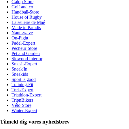
Galop Store
Golf and co
Handball-Store
House of Rugby
La sellerie de Maé
Made in Paradis
Nauti-wave
On-Fight
Padel-Expert
Pecheur-Store
Pet and Garden
Slowood Interior
Smash-Expert
Sneak'In
Sneakids
Sport is good
Training-Fit
Trek-Expert
Triathlon-Expert
TripnBikers
Vélo-Store
Winter-Expert
Tilmeld dig vores nyhedsbrev