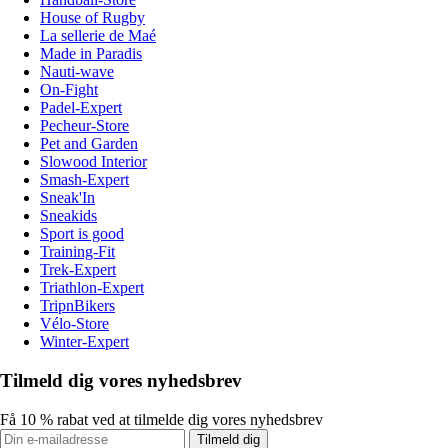
House of Rugby
La sellerie de Maé
Made in Paradis
Nauti-wave
On-Fight
Padel-Expert
Pecheur-Store
Pet and Garden
Slowood Interior
Smash-Expert
Sneak'In
Sneakids
Sport is good
Training-Fit
Trek-Expert
Triathlon-Expert
TripnBikers
Vélo-Store
Winter-Expert
Tilmeld dig vores nyhedsbrev
Få 10 % rabat ved at tilmelde dig vores nyhedsbrev
Tilmeld dig