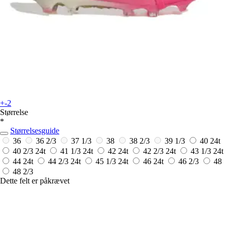
+-2
Størrelse
*
Størrelsesguide
36
36 2/3
37 1/3
38
38 2/3
39 1/3
40
24t
40 2/3
24t
41 1/3
24t
42
24t
42 2/3
24t
43 1/3
24t
44
24t
44 2/3
24t
45 1/3
24t
46
24t
46 2/3
48
48 2/3
Dette felt er påkrævet