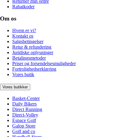
Returnér min ordre
Rabatkoder
Om os
Hvem er vi?
Kontakt os
Salgsbetingelser
Retur & refundering
Juridiske oplysninger
Betalingsmetoder
Priser og forsendelsesmuligheder
Fortrolighedserklæring
Vores butik
Vores butikker
Basket-Center
Daily Bikers
Direct Running
Direct-Volley
Espace Golf
Galop Store
Golf and co
Handball-Store