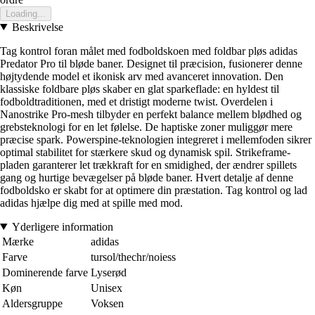
Loading...
Beskrivelse
Tag kontrol foran målet med fodboldskoen med foldbar pløs adidas
Predator Pro til bløde baner. Designet til præcision, fusionerer denne
højtydende model et ikonisk arv med avanceret innovation. Den
klassiske foldbare pløs skaber en glat sparkeflade: en hyldest til
fodboldtraditionen, med et dristigt moderne twist. Overdelen i
Nanostrike Pro-mesh tilbyder en perfekt balance mellem blødhed og
grebsteknologi for en let følelse. De haptiske zoner muliggør mere
præcise spark. Powerspine-teknologien integreret i mellemfoden sikrer
optimal stabilitet for stærkere skud og dynamisk spil. Strikeframe-
pladen garanterer let trækkraft for en smidighed, der ændrer spillets
gang og hurtige bevægelser på bløde baner. Hvert detalje af denne
fodboldsko er skabt for at optimere din præstation. Tag kontrol og lad
adidas hjælpe dig med at spille med mod.
Yderligere information
Mærke
adidas
Farve
tursol/thechr/noiess
Dominerende farve
Lyserød
Køn
Unisex
Aldersgruppe
Voksen