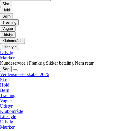
Sko
Hold
Børn
Træning
Vagter
Udstyr
Klubområde
Lifestyle
Udsalg
Mærker
Kundeservice i Frankrig
Sikker betaling
Nem retur
Søg
Verdensmesterskabet 2026
Sko
Hold
Børn
Træning
Vagter
Udstyr
Klubområde
Lifestyle
Udsalg
Mærker