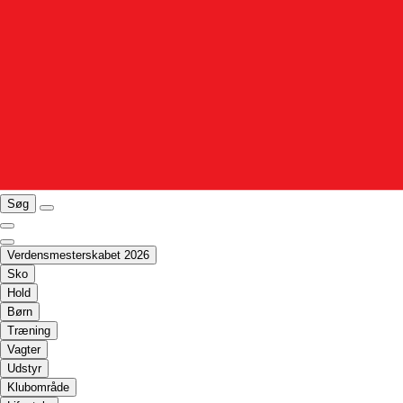
Søg
Verdensmesterskabet 2026
Sko
Hold
Børn
Træning
Vagter
Udstyr
Klubområde