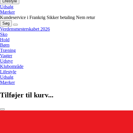
Lifestyle
Udsalg
Mærker
Kundeservice i Frankrig
Sikker betaling
Nem retur
Søg
Verdensmesterskabet 2026
Sko
Hold
Børn
Træning
Vagter
Udstyr
Klubområde
Lifestyle
Udsalg
Mærker
Tilføjer til kurv...