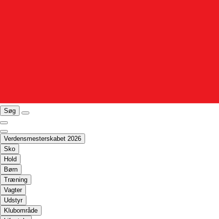
Søg
Verdensmesterskabet 2026
Sko
Hold
Børn
Træning
Vagter
Udstyr
Klubområde