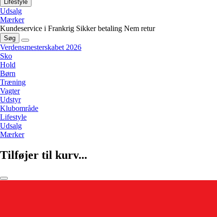
Lifestyle
Udsalg
Mærker
Kundeservice i Frankrig
Sikker betaling
Nem retur
Søg
Verdensmesterskabet 2026
Sko
Hold
Børn
Træning
Vagter
Udstyr
Klubområde
Lifestyle
Udsalg
Mærker
Tilføjer til kurv...