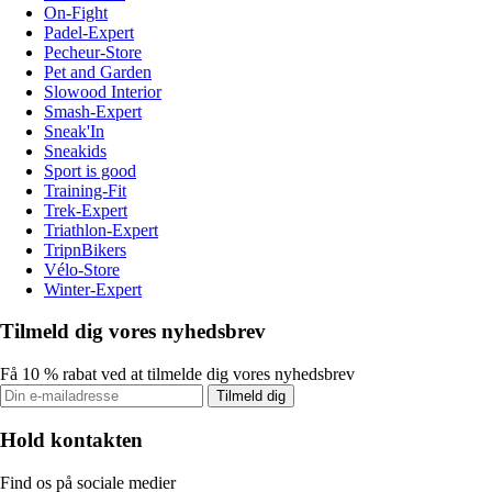
On-Fight
Padel-Expert
Pecheur-Store
Pet and Garden
Slowood Interior
Smash-Expert
Sneak'In
Sneakids
Sport is good
Training-Fit
Trek-Expert
Triathlon-Expert
TripnBikers
Vélo-Store
Winter-Expert
Tilmeld dig vores nyhedsbrev
Få 10 % rabat ved at tilmelde dig vores nyhedsbrev
Tilmeld dig
Hold kontakten
Find os på sociale medier