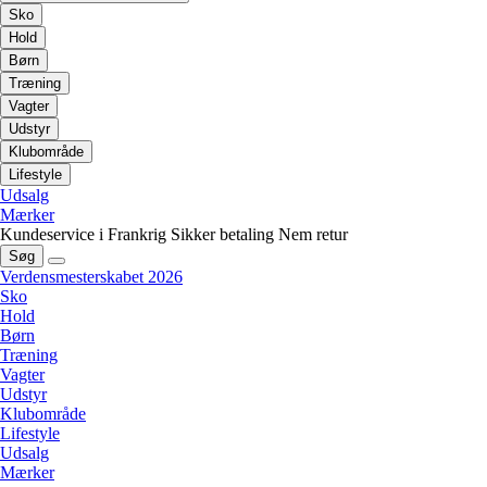
Sko
Hold
Børn
Træning
Vagter
Udstyr
Klubområde
Lifestyle
Udsalg
Mærker
Kundeservice i Frankrig
Sikker betaling
Nem retur
Søg
Verdensmesterskabet 2026
Sko
Hold
Børn
Træning
Vagter
Udstyr
Klubområde
Lifestyle
Udsalg
Mærker