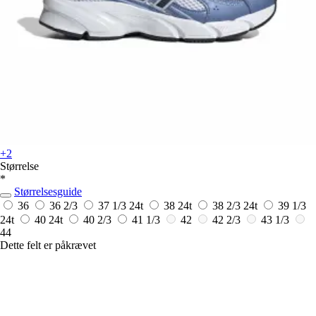
+2
Størrelse
*
Størrelsesguide
36
36 2/3
37 1/3
24t
38
24t
38 2/3
24t
39 1/3
24t
40
24t
40 2/3
41 1/3
42
42 2/3
43 1/3
44
Dette felt er påkrævet