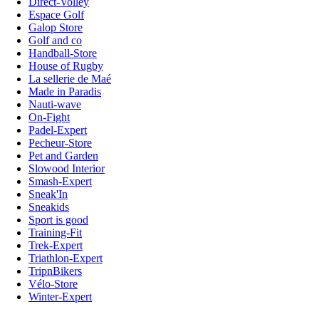
Direct-Volley
Espace Golf
Galop Store
Golf and co
Handball-Store
House of Rugby
La sellerie de Maé
Made in Paradis
Nauti-wave
On-Fight
Padel-Expert
Pecheur-Store
Pet and Garden
Slowood Interior
Smash-Expert
Sneak'In
Sneakids
Sport is good
Training-Fit
Trek-Expert
Triathlon-Expert
TripnBikers
Vélo-Store
Winter-Expert