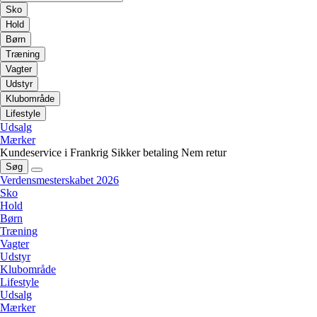
Sko
Hold
Børn
Træning
Vagter
Udstyr
Klubområde
Lifestyle
Udsalg
Mærker
Kundeservice i Frankrig
Sikker betaling
Nem retur
Søg
Verdensmesterskabet 2026
Sko
Hold
Børn
Træning
Vagter
Udstyr
Klubområde
Lifestyle
Udsalg
Mærker