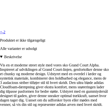
+-2
Produktet er ikke tilgængeligt
Alle varianter er udsolgt
Beskrivelse
Vis en et moderne street style med vores sko Grand Court Alpha.
Inspireret af udviklingen af Grand Court-linjen, genfortolker denne sko
et chunky og moderne design. Udstyret med en overdel i læder og
syntetisk materiale, kombinerer den holdbarhed og elegance, mens de
3 audacious striber tilføjer stil til hvert skridt. Den ultra bløde adidas
Cloudfoam-dæmpning giver ekstra komfort, mens snøreringen lader
dig tilpasse pasformen for bedre støtte. Udstyret med en gummiydersål
designet til gaden, giver denne sneaker optimal trækkraft, uanset hvor
dagen tager dig. Uanset om du udforsker byen eller mødes med
venner, så vis din stil og repræsenter adidas arven med hvert skridt.