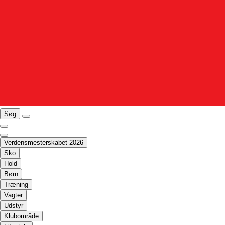
Søg
Verdensmesterskabet 2026
Sko
Hold
Børn
Træning
Vagter
Udstyr
Klubområde