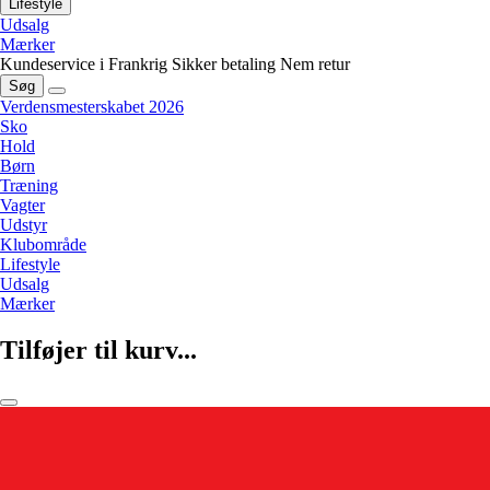
Lifestyle
Udsalg
Mærker
Kundeservice i Frankrig
Sikker betaling
Nem retur
Søg
Verdensmesterskabet 2026
Sko
Hold
Børn
Træning
Vagter
Udstyr
Klubområde
Lifestyle
Udsalg
Mærker
Tilføjer til kurv...