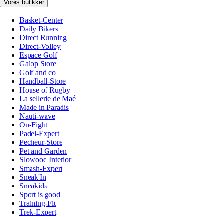
Vores butikker
Basket-Center
Daily Bikers
Direct Running
Direct-Volley
Espace Golf
Galop Store
Golf and co
Handball-Store
House of Rugby
La sellerie de Maé
Made in Paradis
Nauti-wave
On-Fight
Padel-Expert
Pecheur-Store
Pet and Garden
Slowood Interior
Smash-Expert
Sneak'In
Sneakids
Sport is good
Training-Fit
Trek-Expert