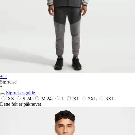
+11
Størrelse
*
Størrelsesguide
XS
S
24t
M
24t
L
XL
2XL
3XL
Dette felt er påkrævet