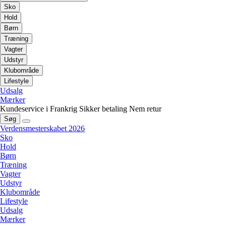
Sko
Hold
Børn
Træning
Vagter
Udstyr
Klubområde
Lifestyle
Udsalg
Mærker
Kundeservice i Frankrig
Sikker betaling
Nem retur
Søg
Verdensmesterskabet 2026
Sko
Hold
Børn
Træning
Vagter
Udstyr
Klubområde
Lifestyle
Udsalg
Mærker