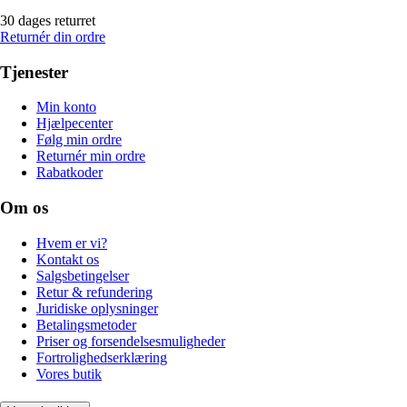
30 dages returret
Returnér din ordre
Tjenester
Min konto
Hjælpecenter
Følg min ordre
Returnér min ordre
Rabatkoder
Om os
Hvem er vi?
Kontakt os
Salgsbetingelser
Retur & refundering
Juridiske oplysninger
Betalingsmetoder
Priser og forsendelsesmuligheder
Fortrolighedserklæring
Vores butik