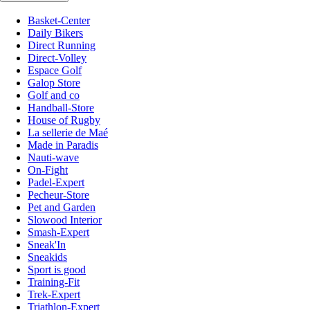
Basket-Center
Daily Bikers
Direct Running
Direct-Volley
Espace Golf
Galop Store
Golf and co
Handball-Store
House of Rugby
La sellerie de Maé
Made in Paradis
Nauti-wave
On-Fight
Padel-Expert
Pecheur-Store
Pet and Garden
Slowood Interior
Smash-Expert
Sneak'In
Sneakids
Sport is good
Training-Fit
Trek-Expert
Triathlon-Expert