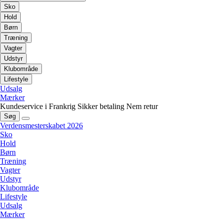
Sko
Hold
Børn
Træning
Vagter
Udstyr
Klubområde
Lifestyle
Udsalg
Mærker
Kundeservice i Frankrig
Sikker betaling
Nem retur
Søg
Verdensmesterskabet 2026
Sko
Hold
Børn
Træning
Vagter
Udstyr
Klubområde
Lifestyle
Udsalg
Mærker