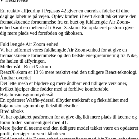
Beskrivelse
En reaktiv affjedring i Pegasus 42 giver en energisk følelse til dine
daglige løbeture på vejen. Oplev kraften i hvert skridt takket være den
fremadskuende fornemmelse fra en buet og fuldlængde Air Zoom-
enhed samt en mellemsål i ReactX-skum. En opdateret pasform giver
dig mere plads ved forefoden og tåboksen.
Fuld længde Air Zoom-enhed
Vi har udformet vores fuldlængde Air Zoom-enhed for at give en
fremadskuende fornemmelse og den bedste energireturnering fra Nike,
fra hælen til affyringen.
Mellemsål i ReactX-skum
ReactX-skum er 13 % mere reaktivt end den tidligere React-teknologi.
Åndbar overdel
Det lette mesh er blødere og mere åndbart end tidligere versioner,
hvilket hjælper dine fødder med at forblive komfortable.
Højabrasionsgummiydersål
En opdateret Waffle-ydersål tilbyder trækkraft og fleksibilitet med
højabrasionsgummi og fleksibilitetsriller.
Bred tåboks
Vi har opdateret pasformen for at give dig lidt mere plads til tæerne og
foran foden sammenlignet med 41.
Mere fjeder til tæerne end den tidligere model takket være en opdateret
profil, der øger kurven i tåboksen.