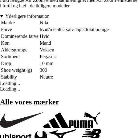
Fuld længde Air Zoom-enhed sammenlignet med Air Zoom-enhederne
i fortil og hæl i de tidligere modeller.
Yderligere information
Mærke
Nike
Farve
hvid/metallic sølv-lapis-total orange
Dominerende farve
Hvid
Køn
Mand
Aldersgruppe
Voksen
Sortiment
Pegasus
Drop
10 mm
Shoe weight (g)
300
Stability
Neutre
Loading...
Loading...
Alle vores mærker