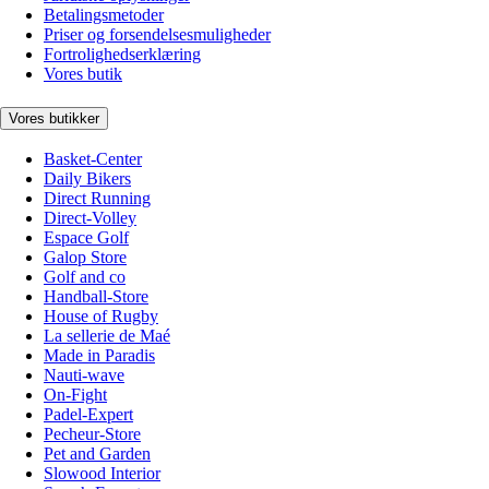
Betalingsmetoder
Priser og forsendelsesmuligheder
Fortrolighedserklæring
Vores butik
Vores butikker
Basket-Center
Daily Bikers
Direct Running
Direct-Volley
Espace Golf
Galop Store
Golf and co
Handball-Store
House of Rugby
La sellerie de Maé
Made in Paradis
Nauti-wave
On-Fight
Padel-Expert
Pecheur-Store
Pet and Garden
Slowood Interior