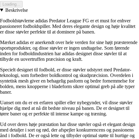
Loading...
Beskrivelse
Fodboldstøvlerne adidas Predator League FG er et must for enhver
passioneret fodboldspiller. Med deres elegante design og høje kvalitet
er disse støvler perfekte til at dominere på banen.
Mærket adidas er anerkendt over hele verden for sine højt præsterende
sportsprodukter, og disse støvler er ingen undtagelse. Som førende
inden for fodboldindustrien har adidas designet disse støvler til at
tilbyde en uovertruffen præcision og kraft.
Specielt designet til fodbold, er disse støvler udstyret med Predator-
teknologi, som forbedrer boldkontrol og skudpræcision. Overdelen i
syntetisk mesh giver en behagelig pasform og bedre fornemmelse for
bolden, mens knopperne i bladeform sikrer optimal greb på alle typer
baner.
Uanset om du er en erfaren spiller eller nybegynder, vil disse støvler
hjælpe dig med at nå dit bedste niveau på banen. De er designet til
tørre baner og er perfekte til intense kampe og træning.
Ud over deres høje præstation har disse støvler også et elegant design
med detaljer i sort og rød, der afspejler konkurrencens og passionens
ånd i fodbold. De er også lette og tilbyder optimal støtte til hurtige og