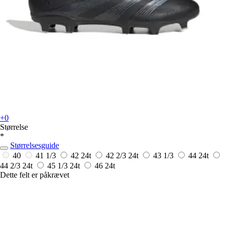
+0
Størrelse
*
Størrelsesguide
40
41 1/3
42
24t
42 2/3
24t
43 1/3
44
24t
44 2/3
24t
45 1/3
24t
46
24t
Dette felt er påkrævet