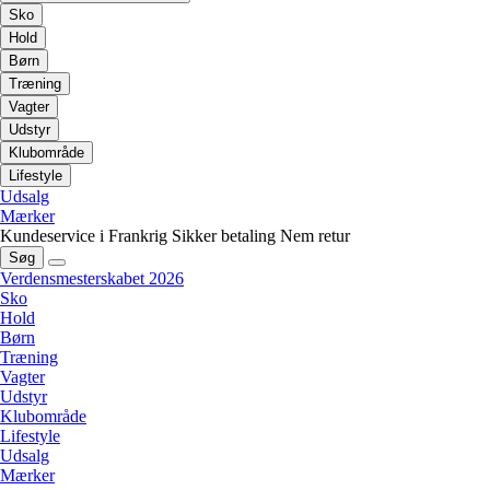
Sko
Hold
Børn
Træning
Vagter
Udstyr
Klubområde
Lifestyle
Udsalg
Mærker
Kundeservice i Frankrig
Sikker betaling
Nem retur
Søg
Verdensmesterskabet 2026
Sko
Hold
Børn
Træning
Vagter
Udstyr
Klubområde
Lifestyle
Udsalg
Mærker