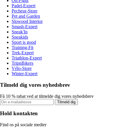
On-Fight
Padel-Expert
Pecheur-Store
Pet and Garden
Slowood Interior
Smash-Expert
Sneak'In
Sneakids
Sport is good
Training-Fit
Trek-Expert
Triathlon-Expert
TripnBikers
Vélo-Store
Winter-Expert
Tilmeld dig vores nyhedsbrev
Få 10 % rabat ved at tilmelde dig vores nyhedsbrev
Tilmeld dig
Hold kontakten
Find os på sociale medier