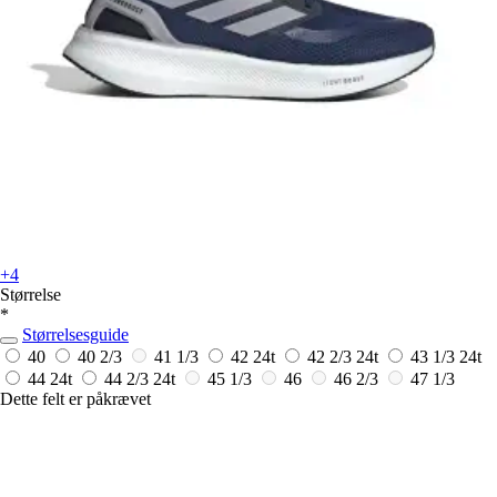
+4
Størrelse
*
Størrelsesguide
40
40 2/3
41 1/3
42
24t
42 2/3
24t
43 1/3
24t
44
24t
44 2/3
24t
45 1/3
46
46 2/3
47 1/3
Dette felt er påkrævet