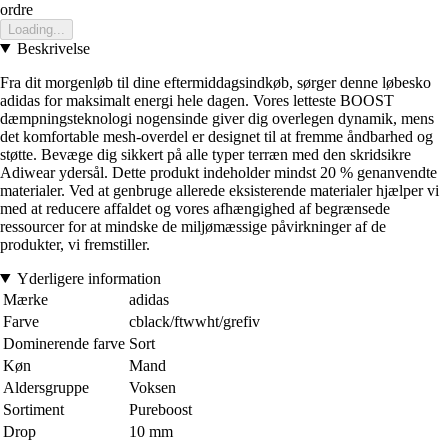
ordre
Loading...
Beskrivelse
Fra dit morgenløb til dine eftermiddagsindkøb, sørger denne løbesko
adidas for maksimalt energi hele dagen. Vores letteste BOOST
dæmpningsteknologi nogensinde giver dig overlegen dynamik, mens
det komfortable mesh-overdel er designet til at fremme åndbarhed og
støtte. Bevæge dig sikkert på alle typer terræn med den skridsikre
Adiwear ydersål. Dette produkt indeholder mindst 20 % genanvendte
materialer. Ved at genbruge allerede eksisterende materialer hjælper vi
med at reducere affaldet og vores afhængighed af begrænsede
ressourcer for at mindske de miljømæssige påvirkninger af de
produkter, vi fremstiller.
Yderligere information
Mærke
adidas
Farve
cblack/ftwwht/grefiv
Dominerende farve
Sort
Køn
Mand
Aldersgruppe
Voksen
Sortiment
Pureboost
Drop
10 mm