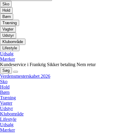
Sko
Hold
Børn
Træning
Vagter
Udstyr
Klubområde
Lifestyle
Udsalg
Mærker
Kundeservice i Frankrig
Sikker betaling
Nem retur
Søg
Verdensmesterskabet 2026
Sko
Hold
Børn
Træning
Vagter
Udstyr
Klubområde
Lifestyle
Udsalg
Mærker