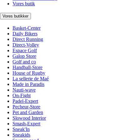
Vores butik
Vores butikker
Basket-Center
Daily Bikers
Direct Running
Direct-Volley
Espace Golf
Galop Store
Golf and co
Handball-Store
House of Rugby
La sellerie de Maé
Made in Paradis
Nauti-wave
On-Fight
Padel-Expert
Pecheur-Store
Pet and Garden
Slowood Interior
Smash-Expert
Sneak'In
Sneakids