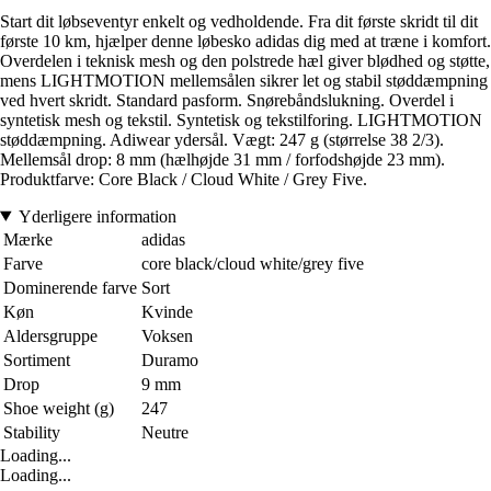
Start dit løbseventyr enkelt og vedholdende. Fra dit første skridt til dit
første 10 km, hjælper denne løbesko adidas dig med at træne i komfort.
Overdelen i teknisk mesh og den polstrede hæl giver blødhed og støtte,
mens LIGHTMOTION mellemsålen sikrer let og stabil støddæmpning
ved hvert skridt. Standard pasform. Snørebåndslukning. Overdel i
syntetisk mesh og tekstil. Syntetisk og tekstilforing. LIGHTMOTION
støddæmpning. Adiwear ydersål. Vægt: 247 g (størrelse 38 2/3).
Mellemsål drop: 8 mm (hælhøjde 31 mm / forfodshøjde 23 mm).
Produktfarve: Core Black / Cloud White / Grey Five.
Yderligere information
Mærke
adidas
Farve
core black/cloud white/grey five
Dominerende farve
Sort
Køn
Kvinde
Aldersgruppe
Voksen
Sortiment
Duramo
Drop
9 mm
Shoe weight (g)
247
Stability
Neutre
Loading...
Loading...