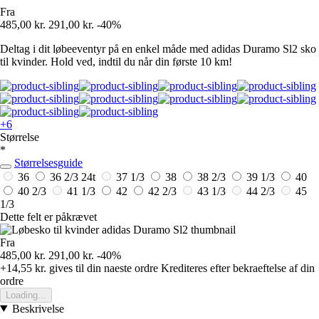
Fra
485,00 kr.
291,00 kr.
-40%
Deltag i dit løbeeventyr på en enkel måde med adidas Duramo Sl2 sko
til kvinder. Hold ved, indtil du når din første 10 km!
+6
Størrelse
*
Størrelsesguide
36
36 2/3
24t
37 1/3
38
38 2/3
39 1/3
40
40 2/3
41 1/3
42
42 2/3
43 1/3
44 2/3
45
1/3
Dette felt er påkrævet
Fra
485,00 kr.
291,00 kr.
-40%
+14,55 kr.
gives til din naeste ordre
Krediteres efter bekraeftelse af din
ordre
Loading...
Beskrivelse