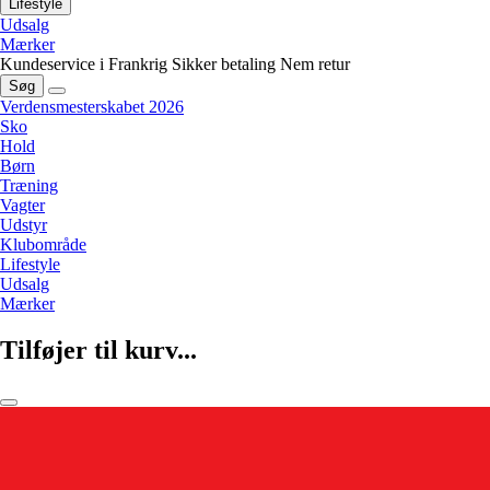
Lifestyle
Udsalg
Mærker
Kundeservice i Frankrig
Sikker betaling
Nem retur
Søg
Verdensmesterskabet 2026
Sko
Hold
Børn
Træning
Vagter
Udstyr
Klubområde
Lifestyle
Udsalg
Mærker
Tilføjer til kurv...