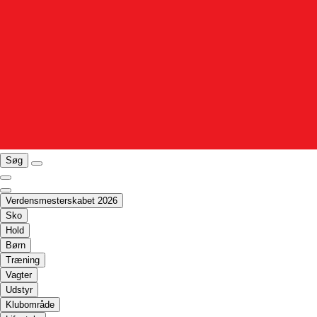
Søg
Verdensmesterskabet 2026
Sko
Hold
Børn
Træning
Vagter
Udstyr
Klubområde