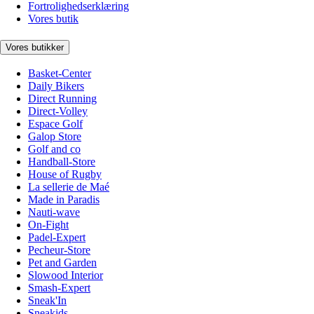
Fortrolighedserklæring
Vores butik
Vores butikker
Basket-Center
Daily Bikers
Direct Running
Direct-Volley
Espace Golf
Galop Store
Golf and co
Handball-Store
House of Rugby
La sellerie de Maé
Made in Paradis
Nauti-wave
On-Fight
Padel-Expert
Pecheur-Store
Pet and Garden
Slowood Interior
Smash-Expert
Sneak'In
Sneakids