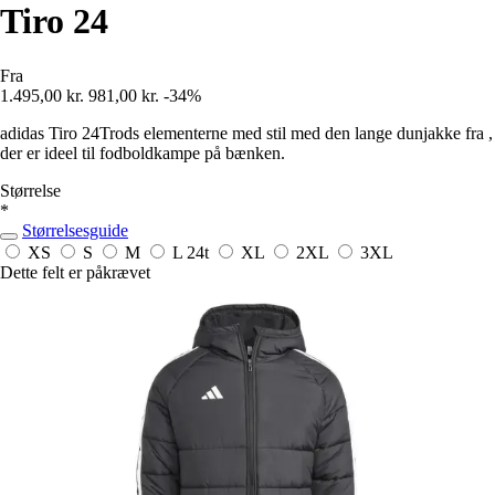
Tiro 24
Fra
1.495,00 kr.
981,00 kr.
-34%
adidas Tiro 24Trods elementerne med stil med den lange dunjakke fra ,
der er ideel til fodboldkampe på bænken.
Størrelse
*
Størrelsesguide
XS
S
M
L
24t
XL
2XL
3XL
Dette felt er påkrævet