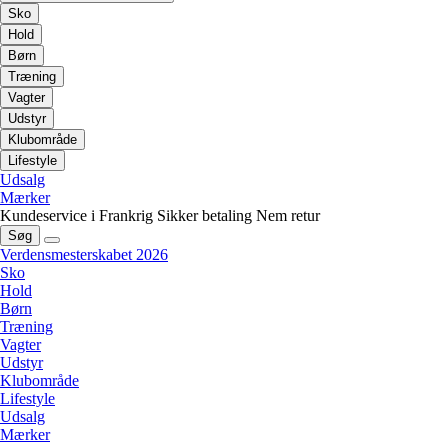
Sko
Hold
Børn
Træning
Vagter
Udstyr
Klubområde
Lifestyle
Udsalg
Mærker
Kundeservice i Frankrig
Sikker betaling
Nem retur
Søg
Verdensmesterskabet 2026
Sko
Hold
Børn
Træning
Vagter
Udstyr
Klubområde
Lifestyle
Udsalg
Mærker