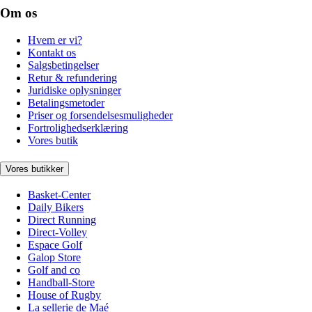
Om os
Hvem er vi?
Kontakt os
Salgsbetingelser
Retur & refundering
Juridiske oplysninger
Betalingsmetoder
Priser og forsendelsesmuligheder
Fortrolighedserklæring
Vores butik
Vores butikker
Basket-Center
Daily Bikers
Direct Running
Direct-Volley
Espace Golf
Galop Store
Golf and co
Handball-Store
House of Rugby
La sellerie de Maé