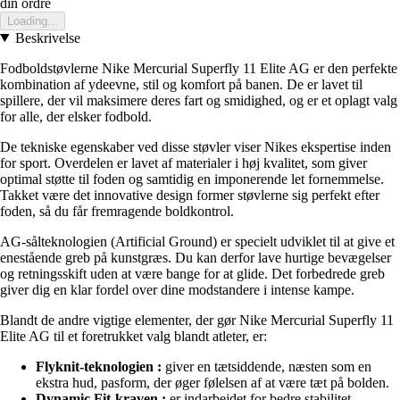
din ordre
Loading...
Beskrivelse
Fodboldstøvlerne Nike Mercurial Superfly 11 Elite AG er den perfekte
kombination af ydeevne, stil og komfort på banen. De er lavet til
spillere, der vil maksimere deres fart og smidighed, og er et oplagt valg
for alle, der elsker fodbold.
De tekniske egenskaber ved disse støvler viser Nikes ekspertise inden
for sport. Overdelen er lavet af materialer i høj kvalitet, som giver
optimal støtte til foden og samtidig en imponerende let fornemmelse.
Takket være det innovative design former støvlerne sig perfekt efter
foden, så du får fremragende boldkontrol.
AG-sålteknologien (Artificial Ground) er specielt udviklet til at give et
enestående greb på kunstgræs. Du kan derfor lave hurtige bevægelser
og retningsskift uden at være bange for at glide. Det forbedrede greb
giver dig en klar fordel over dine modstandere i intense kampe.
Blandt de andre vigtige elementer, der gør Nike Mercurial Superfly 11
Elite AG til et foretrukket valg blandt atleter, er:
Flyknit-teknologien :
giver en tætsiddende, næsten som en
ekstra hud, pasform, der øger følelsen af at være tæt på bolden.
Dynamic Fit-kraven :
er indarbejdet for bedre stabilitet