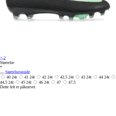
+-2
Størrelse
*
Størrelsesguide
40
24t
41
24t
42
24t
42,5
24t
43
24t
44
24t
44,5
24t
45
24t
46
24t
47
47,5
Dette felt er påkrævet