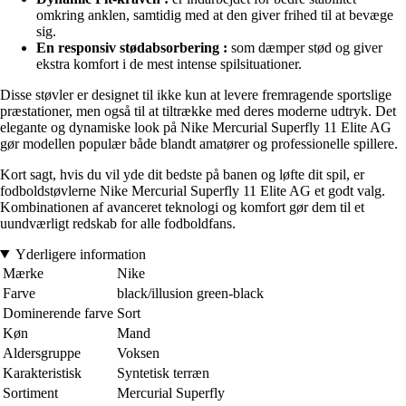
omkring anklen, samtidig med at den giver frihed til at bevæge
sig.
En responsiv stødabsorbering :
som dæmper stød og giver
ekstra komfort i de mest intense spilsituationer.
Disse støvler er designet til ikke kun at levere fremragende sportslige
præstationer, men også til at tiltrække med deres moderne udtryk. Det
elegante og dynamiske look på Nike Mercurial Superfly 11 Elite AG
gør modellen populær både blandt amatører og professionelle spillere.
Kort sagt, hvis du vil yde dit bedste på banen og løfte dit spil, er
fodboldstøvlerne Nike Mercurial Superfly 11 Elite AG et godt valg.
Kombinationen af avanceret teknologi og komfort gør dem til et
uundværligt redskab for alle fodboldfans.
Yderligere information
Mærke
Nike
Farve
black/illusion green-black
Dominerende farve
Sort
Køn
Mand
Aldersgruppe
Voksen
Karakteristisk
Syntetisk terræn
Sortiment
Mercurial Superfly