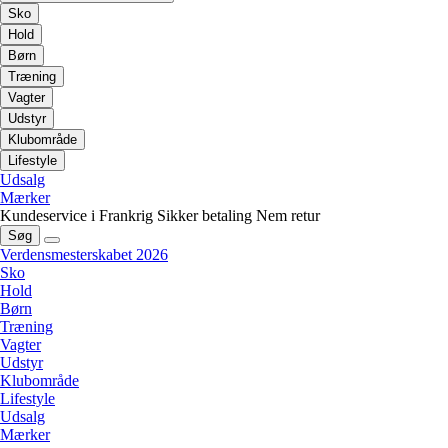
Sko
Hold
Børn
Træning
Vagter
Udstyr
Klubområde
Lifestyle
Udsalg
Mærker
Kundeservice i Frankrig
Sikker betaling
Nem retur
Søg
Verdensmesterskabet 2026
Sko
Hold
Børn
Træning
Vagter
Udstyr
Klubområde
Lifestyle
Udsalg
Mærker