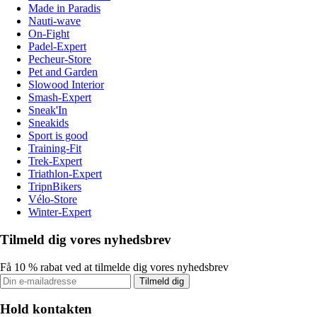
Made in Paradis
Nauti-wave
On-Fight
Padel-Expert
Pecheur-Store
Pet and Garden
Slowood Interior
Smash-Expert
Sneak'In
Sneakids
Sport is good
Training-Fit
Trek-Expert
Triathlon-Expert
TripnBikers
Vélo-Store
Winter-Expert
Tilmeld dig vores nyhedsbrev
Få 10 % rabat ved at tilmelde dig vores nyhedsbrev
Tilmeld dig
Hold kontakten