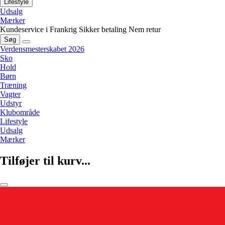
Lifestyle
Udsalg
Mærker
Kundeservice i Frankrig
Sikker betaling
Nem retur
Søg
Verdensmesterskabet 2026
Sko
Hold
Børn
Træning
Vagter
Udstyr
Klubområde
Lifestyle
Udsalg
Mærker
Tilføjer til kurv...