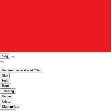
Søg
Verdensmesterskabet 2026
Sko
Hold
Børn
Træning
Vagter
Udstyr
Klubområde