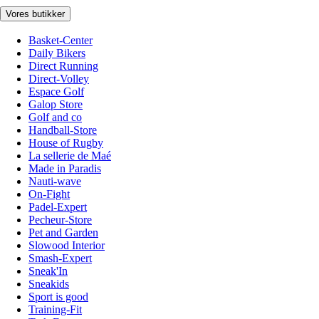
Vores butikker
Basket-Center
Daily Bikers
Direct Running
Direct-Volley
Espace Golf
Galop Store
Golf and co
Handball-Store
House of Rugby
La sellerie de Maé
Made in Paradis
Nauti-wave
On-Fight
Padel-Expert
Pecheur-Store
Pet and Garden
Slowood Interior
Smash-Expert
Sneak'In
Sneakids
Sport is good
Training-Fit