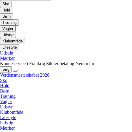
Sko
Hold
Børn
Træning
Vagter
Udstyr
Klubområde
Lifestyle
Udsalg
Mærker
Kundeservice i Frankrig
Sikker betaling
Nem retur
Søg
Verdensmesterskabet 2026
Sko
Hold
Børn
Træning
Vagter
Udstyr
Klubområde
Lifestyle
Udsalg
Mærker