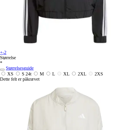
+-2
Størrelse
*
Størrelsesguide
XS
S
24t
M
L
XL
2XL
2XS
Dette felt er påkrævet