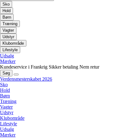
Sko
Hold
Børn
Træning
Vagter
Udstyr
Klubområde
Lifestyle
Udsalg
Mærker
Kundeservice i Frankrig
Sikker betaling
Nem retur
Søg
Verdensmesterskabet 2026
Sko
Hold
Børn
Træning
Vagter
Udstyr
Klubområde
Lifestyle
Udsalg
Mærker