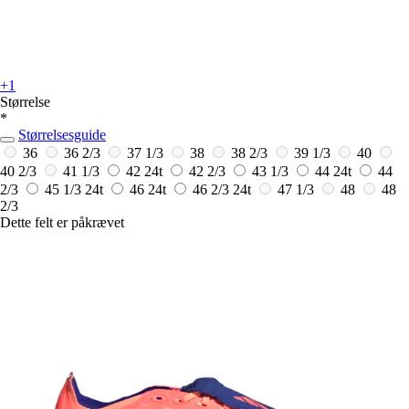
+1
Størrelse
*
Størrelsesguide
36
36 2/3
37 1/3
38
38 2/3
39 1/3
40
40 2/3
41 1/3
42
24t
42 2/3
43 1/3
44
24t
44
2/3
45 1/3
24t
46
24t
46 2/3
24t
47 1/3
48
48
2/3
Dette felt er påkrævet