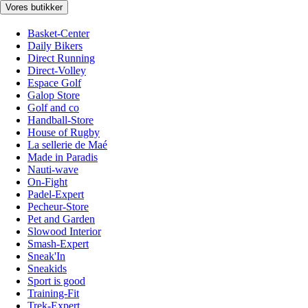
Vores butikker
Basket-Center
Daily Bikers
Direct Running
Direct-Volley
Espace Golf
Galop Store
Golf and co
Handball-Store
House of Rugby
La sellerie de Maé
Made in Paradis
Nauti-wave
On-Fight
Padel-Expert
Pecheur-Store
Pet and Garden
Slowood Interior
Smash-Expert
Sneak'In
Sneakids
Sport is good
Training-Fit
Trek-Expert