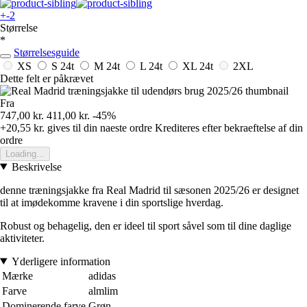
+-2
Størrelse
*
Størrelsesguide
XS
S
24t
M
24t
L
24t
XL
24t
2XL
Dette felt er påkrævet
Fra
747,00 kr.
411,00 kr.
-45%
+20,55 kr.
gives til din naeste ordre
Krediteres efter bekraeftelse af din
ordre
Loading...
Beskrivelse
denne træningsjakke fra Real Madrid til sæsonen 2025/26 er designet
til at imødekomme kravene i din sportslige hverdag.
Robust og behagelig, den er ideel til sport såvel som til dine daglige
aktiviteter.
Yderligere information
Mærke
adidas
Farve
almlim
Dominerende farve
Grøn