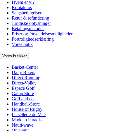
Hvem er vi?
Kontakt os
Salgsbetingelser
Retur & refundering
Juridiske oplysninger
Betalingsmetoder
Priser og forsendelsesmuligheder
Fortrolighedserklæring
Vores butik
Vores butikker
Basket-Center
Daily Bikers
Direct Running
Direct-Volley
Espace Golf
Galop Store
Golf and co
Handball-Store
House of Rugby
La sellerie de Maé
Made in Paradis
Nauti-wave
On-Fight