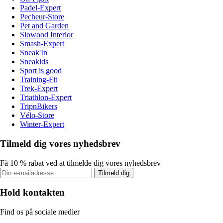
Padel-Expert
Pecheur-Store
Pet and Garden
Slowood Interior
Smash-Expert
Sneak'In
Sneakids
Sport is good
Training-Fit
Trek-Expert
Triathlon-Expert
TripnBikers
Vélo-Store
Winter-Expert
Tilmeld dig vores nyhedsbrev
Få 10 % rabat ved at tilmelde dig vores nyhedsbrev
Tilmeld dig
Hold kontakten
Find os på sociale medier