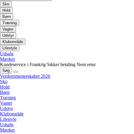
Sko
Hold
Børn
Træning
Vagter
Udstyr
Klubområde
Lifestyle
Udsalg
Mærker
Kundeservice i Frankrig
Sikker betaling
Nem retur
Søg
Verdensmesterskabet 2026
Sko
Hold
Børn
Træning
Vagter
Udstyr
Klubområde
Lifestyle
Udsalg
Mærker