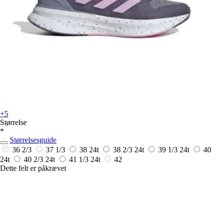
+5
Størrelse
*
Størrelsesguide
36 2/3
37 1/3
38
24t
38 2/3
24t
39 1/3
24t
40
24t
40 2/3
24t
41 1/3
24t
42
Dette felt er påkrævet