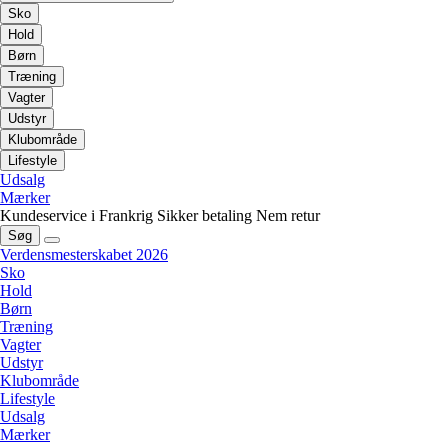
Sko
Hold
Børn
Træning
Vagter
Udstyr
Klubområde
Lifestyle
Udsalg
Mærker
Kundeservice i Frankrig
Sikker betaling
Nem retur
Søg
Verdensmesterskabet 2026
Sko
Hold
Børn
Træning
Vagter
Udstyr
Klubområde
Lifestyle
Udsalg
Mærker