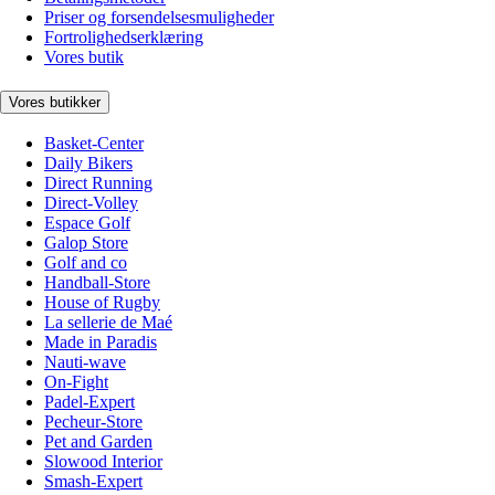
Priser og forsendelsesmuligheder
Fortrolighedserklæring
Vores butik
Vores butikker
Basket-Center
Daily Bikers
Direct Running
Direct-Volley
Espace Golf
Galop Store
Golf and co
Handball-Store
House of Rugby
La sellerie de Maé
Made in Paradis
Nauti-wave
On-Fight
Padel-Expert
Pecheur-Store
Pet and Garden
Slowood Interior
Smash-Expert