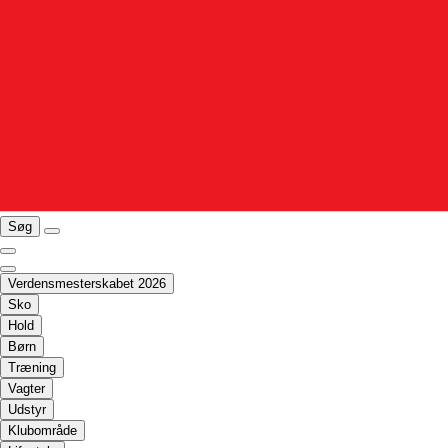
Søg
Verdensmesterskabet 2026
Sko
Hold
Børn
Træning
Vagter
Udstyr
Klubområde