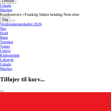
Lifestyle
Udsalg
Mærker
Kundeservice i Frankrig
Sikker betaling
Nem retur
Søg
Verdensmesterskabet 2026
Sko
Hold
Børn
Træning
Vagter
Udstyr
Klubområde
Lifestyle
Udsalg
Mærker
Tilføjer til kurv...