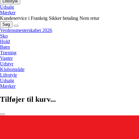
Lifestyle
Udsalg
Mærker
Kundeservice i Frankrig
Sikker betaling
Nem retur
Søg
Verdensmesterskabet 2026
Sko
Hold
Børn
Træning
Vagter
Udstyr
Klubområde
Lifestyle
Udsalg
Mærker
Tilføjer til kurv...