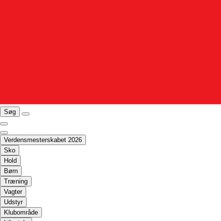
Søg
Verdensmesterskabet 2026
Sko
Hold
Børn
Træning
Vagter
Udstyr
Klubområde