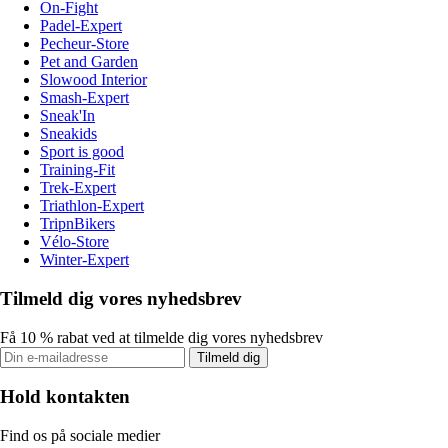
On-Fight
Padel-Expert
Pecheur-Store
Pet and Garden
Slowood Interior
Smash-Expert
Sneak'In
Sneakids
Sport is good
Training-Fit
Trek-Expert
Triathlon-Expert
TripnBikers
Vélo-Store
Winter-Expert
Tilmeld dig vores nyhedsbrev
Få 10 % rabat ved at tilmelde dig vores nyhedsbrev
Tilmeld dig
Hold kontakten
Find os på sociale medier