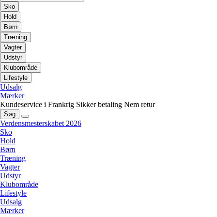
Sko
Hold
Børn
Træning
Vagter
Udstyr
Klubområde
Lifestyle
Udsalg
Mærker
Kundeservice i Frankrig
Sikker betaling
Nem retur
Søg
Verdensmesterskabet 2026
Sko
Hold
Børn
Træning
Vagter
Udstyr
Klubområde
Lifestyle
Udsalg
Mærker