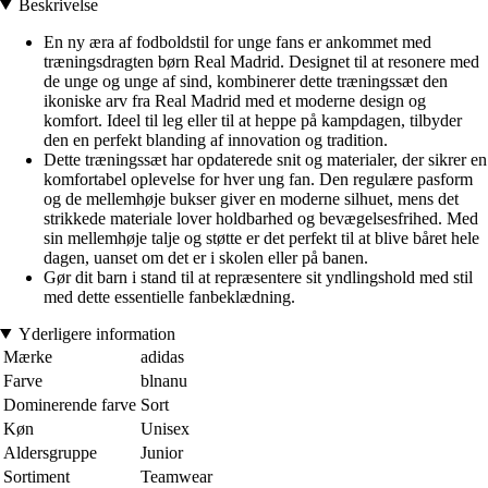
Beskrivelse
En ny æra af fodboldstil for unge fans er ankommet med
træningsdragten børn Real Madrid. Designet til at resonere med
de unge og unge af sind, kombinerer dette træningssæt den
ikoniske arv fra Real Madrid med et moderne design og
komfort. Ideel til leg eller til at heppe på kampdagen, tilbyder
den en perfekt blanding af innovation og tradition.
Dette træningssæt har opdaterede snit og materialer, der sikrer en
komfortabel oplevelse for hver ung fan. Den regulære pasform
og de mellemhøje bukser giver en moderne silhuet, mens det
strikkede materiale lover holdbarhed og bevægelsesfrihed. Med
sin mellemhøje talje og støtte er det perfekt til at blive båret hele
dagen, uanset om det er i skolen eller på banen.
Gør dit barn i stand til at repræsentere sit yndlingshold med stil
med dette essentielle fanbeklædning.
Yderligere information
Mærke
adidas
Farve
blnanu
Dominerende farve
Sort
Køn
Unisex
Aldersgruppe
Junior
Sortiment
Teamwear