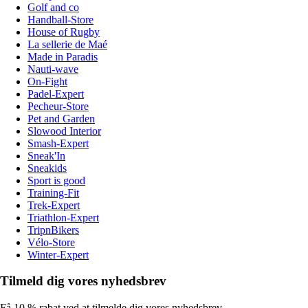
Golf and co
Handball-Store
House of Rugby
La sellerie de Maé
Made in Paradis
Nauti-wave
On-Fight
Padel-Expert
Pecheur-Store
Pet and Garden
Slowood Interior
Smash-Expert
Sneak'In
Sneakids
Sport is good
Training-Fit
Trek-Expert
Triathlon-Expert
TripnBikers
Vélo-Store
Winter-Expert
Tilmeld dig vores nyhedsbrev
Få 10 % rabat ved at tilmelde dig vores nyhedsbrev