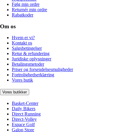
Følg min ordre
Returnér min ordre
Rabatkoder
Om os
Hvem er vi?
Kontakt os
Salgsbetingelser
Retur & refundering
Juridiske oplysninger
Betalingsmetoder
Priser og forsendelsesmuligheder
Fortrolighedserklæring
Vores butik
Vores butikker
Basket-Center
Daily Bikers
Direct Running
Direct-Volley
Espace Golf
Galop Store