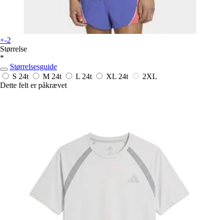
+-2
Størrelse
*
Størrelsesguide
S
24t
M
24t
L
24t
XL
24t
2XL
Dette felt er påkrævet