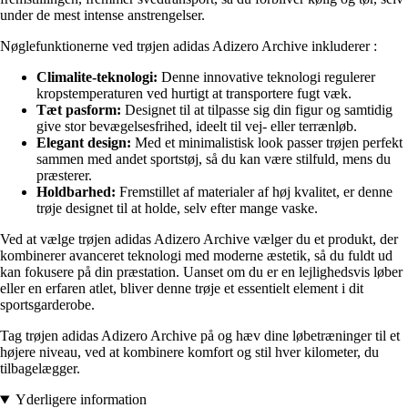
under de mest intense anstrengelser.
Nøglefunktionerne ved trøjen adidas Adizero Archive inkluderer :
Climalite-teknologi:
Denne innovative teknologi regulerer
kropstemperaturen ved hurtigt at transportere fugt væk.
Tæt pasform:
Designet til at tilpasse sig din figur og samtidig
give stor bevægelsesfrihed, ideelt til vej- eller terrænløb.
Elegant design:
Med et minimalistisk look passer trøjen perfekt
sammen med andet sportstøj, så du kan være stilfuld, mens du
præsterer.
Holdbarhed:
Fremstillet af materialer af høj kvalitet, er denne
trøje designet til at holde, selv efter mange vaske.
Ved at vælge trøjen adidas Adizero Archive vælger du et produkt, der
kombinerer avanceret teknologi med moderne æstetik, så du fuldt ud
kan fokusere på din præstation. Uanset om du er en lejlighedsvis løber
eller en erfaren atlet, bliver denne trøje et essentielt element i dit
sportsgarderobe.
Tag trøjen adidas Adizero Archive på og hæv dine løbetræninger til et
højere niveau, ved at kombinere komfort og stil hver kilometer, du
tilbagelægger.
Yderligere information