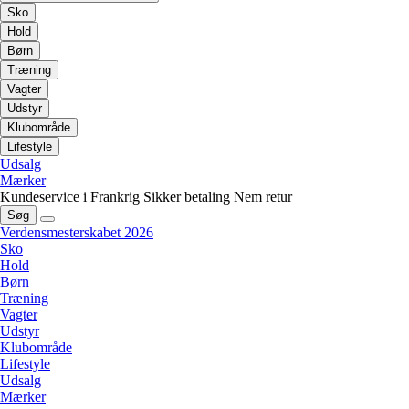
Sko
Hold
Børn
Træning
Vagter
Udstyr
Klubområde
Lifestyle
Udsalg
Mærker
Kundeservice i Frankrig
Sikker betaling
Nem retur
Søg
Verdensmesterskabet 2026
Sko
Hold
Børn
Træning
Vagter
Udstyr
Klubområde
Lifestyle
Udsalg
Mærker