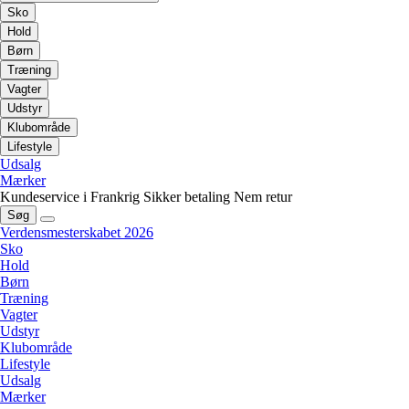
Sko
Hold
Børn
Træning
Vagter
Udstyr
Klubområde
Lifestyle
Udsalg
Mærker
Kundeservice i Frankrig
Sikker betaling
Nem retur
Søg
Verdensmesterskabet 2026
Sko
Hold
Børn
Træning
Vagter
Udstyr
Klubområde
Lifestyle
Udsalg
Mærker