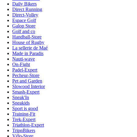
Daily Bikers
Direct Running
Direct-Volley
Espace Golf
Galop Store
Golf and co
Handball-Store
House of Rugby
La sellerie de Maé
Made in Paradis
Nauti-wave
On-Fight
Padel-Expert
Pecheur-Store
Pet and Garden
Slowood Interior
Smash-Expert
Sneak'In
Sneakids
Sport is good
Training-Fit
Trek-Expert
Triathlon-Expert
TripnBikers
Vélo-Store