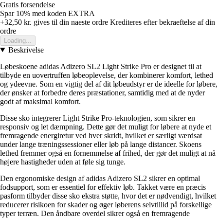
Gratis forsendelse
Spar 10%
med koden
EXTRA
+32,50 kr.
gives til din naeste ordre
Krediteres efter bekraeftelse af din
ordre
Loading...
Beskrivelse
Løbeskoene adidas Adizero SL2 Light Strike Pro er designet til at
tilbyde en uovertruffen løbeoplevelse, der kombinerer komfort, lethed
og ydeevne. Som en vigtig del af dit løbeudstyr er de ideelle for løbere,
der ønsker at forbedre deres præstationer, samtidig med at de nyder
godt af maksimal komfort.
Disse sko integrerer Light Strike Pro-teknologien, som sikrer en
responsiv og let dæmpning. Dette gør det muligt for løbere at nyde et
fremragende energiretur ved hver skridt, hvilket er særligt værdsat
under lange træningssessioner eller løb på lange distancer. Skoens
lethed fremmer også en fornemmelse af frihed, der gør det muligt at nå
højere hastigheder uden at føle sig tunge.
Den ergonomiske design af adidas Adizero SL2 sikrer en optimal
fodsupport, som er essentiel for effektiv løb. Takket være en præcis
pasform tilbyder disse sko ekstra støtte, hvor det er nødvendigt, hvilket
reducerer risikoen for skader og øger løberens selvtillid på forskellige
typer terræn. Den åndbare overdel sikrer også en fremragende