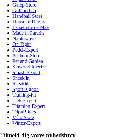
Galop Store
Golf and co
Handball-Store
House of Rugby
La sellerie de Maé
Made in Paradis
Nauti-wave
On-Fight
Padel-Expert
Pecheur-Store
Pet and Garden
Slowood Interior
Smash-Expert
Sneak'In
Sneakids
Sport is good
Training-Fit
Trek-Expert
Triathlon-Expert
TripnBikers
Vélo-Store
Winter-Expert
Tilmeld dig vores nyhedsbrev