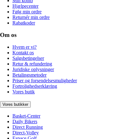
Min konto
Hjælpecenter
Følg min ordre
Returnér min ordre
Rabatkoder
Om os
Hvem er vi?
Kontakt os
Salgsbetingelser
Retur & refundering
Juridiske oplysninger
Betalingsmetoder
Priser og forsendelsesmuligheder
Fortrolighedserklæring
Vores butik
Vores butikker
Basket-Center
Daily Bikers
Direct Running
Direct-Volley
Espace Golf