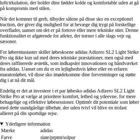
luftcirkulation, der holder dine fødder kolde og komfortable uden at gå
på kompromis med stilen.
Når det kommer til greb, tilbyder sålene på disse sko en exceptionel
traction, der giver dig mulighed for at bevæge dig trygt på forskellige
overflader, uanset om det er på fortove eller mere tekniske stier. Denne
funktionalitet er afgørende for atleter, der træner i alle slags vejr og
sæsoner.
For løbeentusiaster skiller løbeskoene adidas Adizero SL2 Light Strike
Pro sig ikke kun ud med deres tekniske præstationer, men også med
deres raffinerede æstetik, som indkapsler innovationen og håndværket
fra adidas. Uanset om du er en lejlighedsvis løber eller en erfaren
maratonløber, vil disse sko imødekomme dine forventninger og støtte
dig i at nå dit mål.
Endelig er det at investere i et par løbesko adidas Adizero SL2 Light
Strike Pro at vælge at prioritere komfort, lethed og ydeevne, for mere
behagelige og effektive løbesessioner. Optimér dit potentiale som løber
med dette uundgåelige tilbehør, der uden tvivl vil blive en trofast
allieret på din sportslige rejse.
Yderligere information
Mærke
adidas
Farve
slate/prptnt/solpur