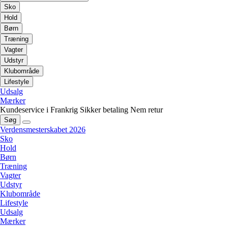
Sko
Hold
Børn
Træning
Vagter
Udstyr
Klubområde
Lifestyle
Udsalg
Mærker
Kundeservice i Frankrig
Sikker betaling
Nem retur
Søg
Verdensmesterskabet 2026
Sko
Hold
Børn
Træning
Vagter
Udstyr
Klubområde
Lifestyle
Udsalg
Mærker