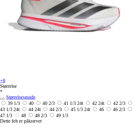
+8
Størrelse
*
Størrelsesguide
39 1/3
40
40 2/3
41 1/3
24t
42
24t
42 2/3
43 1/3
24t
44
24t
44 2/3
45 1/3
24t
46
46 2/3
47 1/3
48
48 2/3
49 1/3
Dette felt er påkrævet